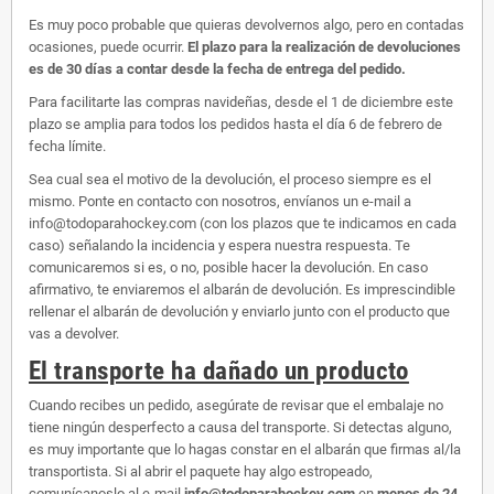
Es muy poco probable que quieras devolvernos algo, pero en contadas
ocasiones, puede ocurrir.
El plazo para la realización de devoluciones
es de 30 días a contar desde la fecha de entrega del pedido.
Para facilitarte las compras navideñas, desde el 1 de diciembre este
plazo se amplia para todos los pedidos hasta el día 6 de febrero de
fecha límite.
Sea cual sea el motivo de la devolución, el proceso siempre es el
mismo. Ponte en contacto con nosotros, envíanos un e-mail a
info@todoparahockey.com (con los plazos que te indicamos en cada
caso) señalando la incidencia y espera nuestra respuesta. Te
comunicaremos si es, o no, posible hacer la devolución. En caso
afirmativo, te enviaremos el albarán de devolución. Es imprescindible
rellenar el albarán de devolución y enviarlo junto con el producto que
vas a devolver.
El transporte ha dañado un producto
Cuando recibes un pedido, asegúrate de revisar que el embalaje no
tiene ningún desperfecto a causa del transporte. Si detectas alguno,
es muy importante que lo hagas constar en el albarán que firmas al/la
transportista. Si al abrir el paquete hay algo estropeado,
comunícanoslo al e-mail
info@todoparahockey.com
en
menos de 24