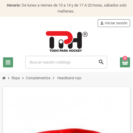
Horario:
De lunes a viernes de 10 a 14 y de 17 A 20 horas, sábados solo
mañanas
.
person
Iniciar sesión
0
view_headline
search
chevron_right
chevron_right
chevron_right
Ropa
Complementos
Headband rojo