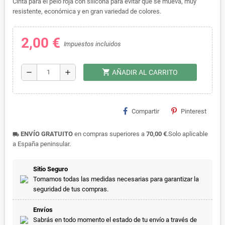
Cinta para el pelo roja con silicona para evitar que se mueva, muy
resistente, económica y en gran variedad de colores.
2,00 €
Impuestos incluidos
shopping_cart
remove
add
AÑADIR AL CARRITO
Compartir
Pinterest
ENVÍO GRATUITO
en compras superiores a
70,00 €
.Solo aplicable
local_shipping
a España peninsular.
Sitio Seguro
Tomamos todas las medidas necesarias para garantizar la
seguridad de tus compras.
Envíos
Sabrás en todo momento el estado de tu envío a través de