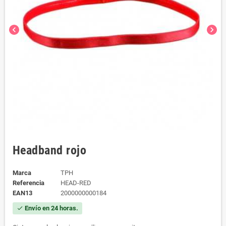
chevron_left
chevron_right
Headband rojo
Marca
TPH
Referencia
HEAD-RED
EAN13
2000000000184
Envío en 24 horas.
check