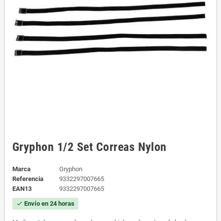
Gryphon 1/2 Set Correas Nylon
Marca
Gryphon
Referencia
9332297007665
EAN13
9332297007665
Envío en 24 horas
check