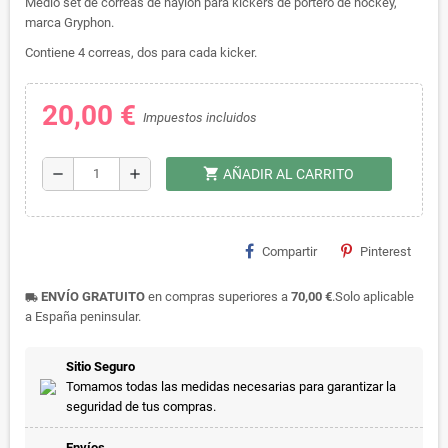
Medio set de correas de naylon para kickers de portero de hockey,
marca Gryphon.
Contiene 4 correas, dos para cada kicker.
20,00 €
Impuestos incluidos
shopping_cart
remove
add
AÑADIR AL CARRITO
Compartir
Pinterest
ENVÍO GRATUITO
en compras superiores a
70,00 €
.Solo aplicable
local_shipping
a España peninsular.
Sitio Seguro
Tomamos todas las medidas necesarias para garantizar la
seguridad de tus compras.
Envíos