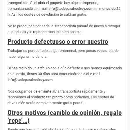
transportista. Si al abrir el paquete hay algo estropeado,
comunícanoslo al e-mail
info@todoparahockey.com
en
menos de 24
h
. Así, los costes de devolución te saldrán gratis.
No te preocupes por nada, el transportista pasará de nuevo a recoger
el producto y lo repondremos lo antes posible.
Producto defectuoso o error nuestro
Trabajamos porque todo salga fenomenal, pero pocas veces, puede
haber alguna incidencia.
Si has recibido un artículo con algún defecto o nos hemos equivocado
en el envío,
tienes 30 días
para comunicárnoslo al e-mail
info@todoparahockey.com
.
Nos ocupamos de enviarte al/la transportista rápidamente y
reponemos el producto tan pronto como podamos. Los costes de
devolución serán completamente gratis para ti.
Otros motivos (cambio de opinión, regalo
‘repe’…)
Puede que hayas cambiado de opinión, que te hayan regalado algo