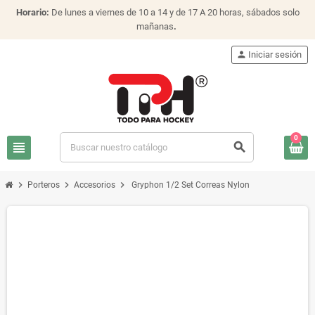
Horario:
De lunes a viernes de 10 a 14 y de 17 A 20 horas, sábados solo
mañanas
.
person
Iniciar sesión
0
view_headline
search
chevron_right
chevron_right
chevron_right
Porteros
Accesorios
Gryphon 1/2 Set Correas Nylon