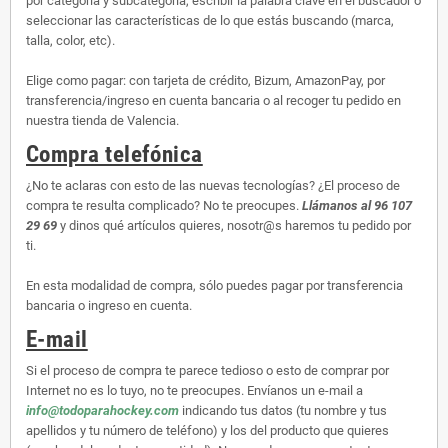
por categoría y subcategoría, escribir la palabra clave en el buscador o
seleccionar las características de lo que estás buscando (marca,
talla, color, etc).
Elige como pagar: con tarjeta de crédito, Bizum, AmazonPay, por
transferencia/ingreso en cuenta bancaria o al recoger tu pedido en
nuestra tienda de Valencia.
Compra telefónica
¿No te aclaras con esto de las nuevas tecnologías? ¿El proceso de
compra te resulta complicado? No te preocupes.
Llámanos al 96 107
29 69
y dinos qué artículos quieres, nosotr@s haremos tu pedido por
ti.
En esta modalidad de compra, sólo puedes pagar por transferencia
bancaria o ingreso en cuenta.
E-mail
Si el proceso de compra te parece tedioso o esto de comprar por
Internet no es lo tuyo, no te preocupes. Envíanos un e-mail a
info@todoparahockey.com
indicando tus datos (tu nombre y tus
apellidos y tu número de teléfono) y los del producto que quieres