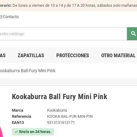
orario:
De lunes a viernes de 10 a 14 y de 17 A 20 horas, sábados solo mañana
Contacto
search
AS
ZAPATILLAS
PROTECCIONES
OTRO MATERIAL
ookaburra Ball Fury Mini Pink
Kookaburra Ball Fury Mini Pink
Marca
Kookaburra
Referencia
KOOKA-BAL-FUR-MIN-PIN
EAN13
9313131613171
Envío en 24 horas.
check