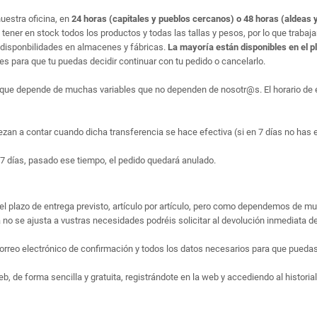
uestra oficina, en
24 horas (capitales y pueblos cercanos) o 48 horas (aldeas y
ner en stock todos los productos y todas las tallas y pesos, por lo que trabaj
disponbilidades en almacenes y fábricas.
La mayoría están disponibles en el p
 para que tu puedas decidir continuar con tu pedido o cancelarlo.
que depende de muchas variables que no dependen de nosotr@s. El horario de en
ezan a contar cuando dicha transferencia se hace efectiva (si en 7 días no has 
7 días, pasado ese tiempo, el pedido quedará anulado.
el plazo de entrega previsto, artículo por artículo, pero como dependemos de m
no se ajusta a vustras necesidades podréis solicitar al devolución inmediata de
rreo electrónico de confirmación y todos los datos necesarios para que puedas 
 de forma sencilla y gratuita, registrándote en la web y accediendo al historial