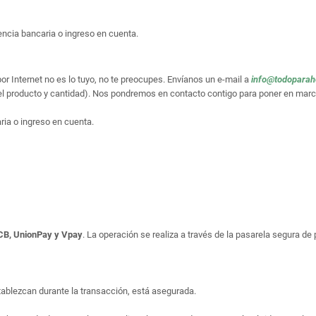
ncia bancaria o ingreso en cuenta.
or Internet no es lo tuyo, no te preocupes. Envíanos un e-mail a
info@todopara
el producto y cantidad). Nos pondremos en contacto contigo para poner en marc
ria o ingreso en cuenta.
JCB, UnionPay y Vpay
. La operación se realiza a través de la pasarela segura d
tablezcan durante la transacción, está asegurada.