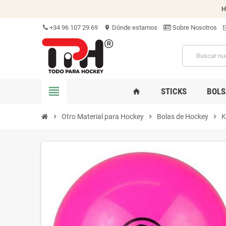
H
+34 96 107 29 69
Dónde estamos
Sobre Nosotros
location_on
view_headline
STICKS
BOLS
home
chevron_right
Otro Material para Hockey
chevron_right
Bolas de Hockey
chevron_right
K