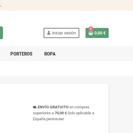
s
.
0
person
Iniciar sesión
0,00 €
PORTEROS
ROPA
ENVÍO GRATUITO
en compras
local_shipping
superiores a
70,00 €
.Solo aplicable a
España peninsular.