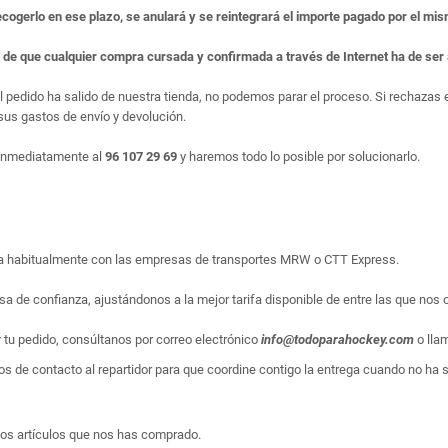
ecogerlo en ese plazo, se anulará y se reintegrará el importe pagado por el mi
e de que cualquier compra cursada y confirmada a través de Internet ha de se
el pedido ha salido de nuestra tienda, no podemos parar el proceso. Si rechaza
us gastos de envío y devolución.
 inmediatamente al
96 107 29 69
y haremos todo lo posible por solucionarlo.
liza habitualmente con las empresas de transportes MRW o CTT Express.
sa de confianza, ajustándonos a la mejor tarifa disponible de entre las que nos 
r tu pedido, consúltanos por correo electrónico
info@todoparahockey.com
o lla
s de contacto al repartidor para que coordine contigo la entrega cuando no ha sid
los artículos que nos has comprado.