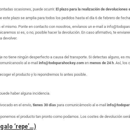
ontadas ocasiones, puede ocurrir.
El plazo para la realización de devoluciones 
e este plazo se amplia para todos los pedidos hasta el día 6 de febrero de fecha 
es el mismo. Ponte en contacto con nosotros, envíanos un e-mail a info@todop
aremos si es, o no, posible hacer la devolución. En caso afirmativo, te enviarem
a devolver.
e no tiene ningún desperfecto a causa del transporte. Si detectas alguno, es m
, comunícanoslo al e-mail
info@todoparahockey.com
en
menos de 24 h
. Así, los
ecoger el producto y lo repondremos lo antes posible.
puede haber alguna incidencia.
ivocado en el envío,
tienes 30 días
para comunicárnoslo al e-mail
info@todopa
reponemos el producto tan pronto como podamos. Los costes de devolución serán
galo ‘repe’…)