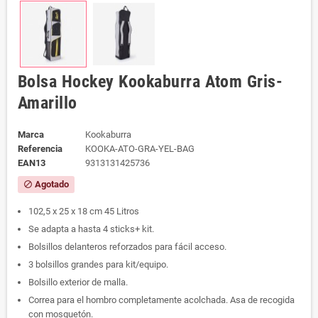
Bolsa Hockey Kookaburra Atom Gris-
Amarillo
Marca
Kookaburra
Referencia
KOOKA-ATO-GRA-YEL-BAG
EAN13
9313131425736
Agotado
block
102,5 x 25 x 18 cm 45 Litros
Se adapta a hasta 4 sticks+ kit.
Bolsillos delanteros reforzados para fácil acceso.
3 bolsillos grandes para kit/equipo.
Bolsillo exterior de malla.
Correa para el hombro completamente acolchada. Asa de recogida
con mosquetón.