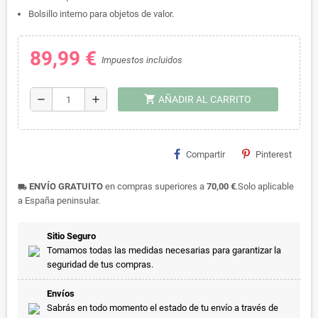
Bolsillo interno para objetos de valor.
89,99 €
Impuestos incluidos
shopping_cart
remove
add
AÑADIR AL CARRITO
Compartir
Pinterest
ENVÍO GRATUITO
en compras superiores a
70,00 €
.Solo aplicable
local_shipping
a España peninsular.
Sitio Seguro
Tomamos todas las medidas necesarias para garantizar la
seguridad de tus compras.
Envíos
Sabrás en todo momento el estado de tu envío a través de