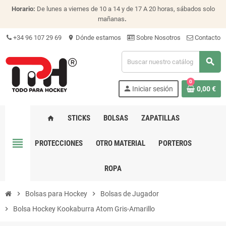
Horario:
De lunes a viernes de 10 a 14 y de 17 A 20 horas, sábados solo
mañanas
.
+34 96 107 29 69
Dónde estamos
Sobre Nosotros
Contacto
location_on
search
0
person
Iniciar sesión
0,00 €
STICKS
BOLSAS
ZAPATILLAS
home
view_headline
PROTECCIONES
OTRO MATERIAL
PORTEROS
ROPA
chevron_right
Bolsas para Hockey
chevron_right
Bolsas de Jugador
chevron_right
Bolsa Hockey Kookaburra Atom Gris-Amarillo