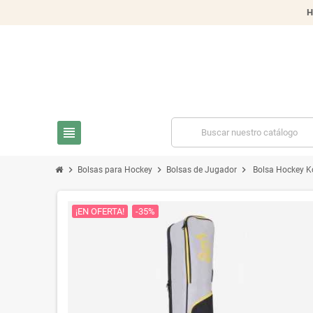
H
view_headline
chevron_right
chevron_right
chevron_right
Bolsas para Hockey
Bolsas de Jugador
Bolsa Hockey K
¡EN OFERTA!
-35%