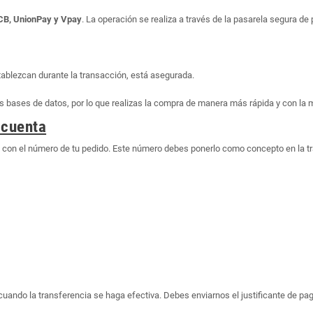
JCB, UnionPay y Vpay
. La operación se realiza a través de la pasarela segura d
tablezcan durante la transacción, está asegurada.
bases de datos, por lo que realizas la compra de manera más rápida y con la 
 cuenta
o con el número de tu pedido. Este número debes ponerlo como concepto en la t
o cuando la transferencia se haga efectiva. Debes enviarnos el justificante de 