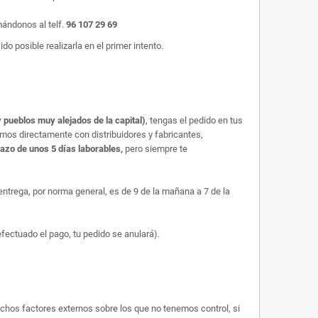
mándonos al telf.
96 107 29 69
o posible realizarla en el primer intento.
 pueblos muy alejados de la capital)
, tengas el pedido en tus
amos directamente con distribuidores y fabricantes,
lazo de unos 5 días laborables,
pero siempre te
trega, por norma general, es de 9 de la mañana a 7 de la
efectuado el pago, tu pedido se anulará).
uchos factores externos sobre los que no tenemos control, si