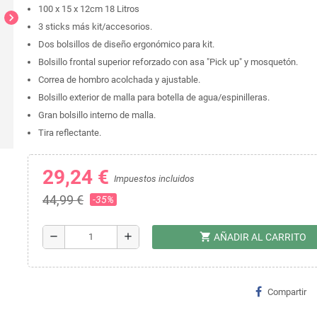
100 x 15 x 12cm 18 Litros
chevron_right
3 sticks más kit/accesorios.
Dos bolsillos de diseño ergonómico para kit.
Bolsillo frontal superior reforzado con asa "Pick up" y mosquetón.
Correa de hombro acolchada y ajustable.
Bolsillo exterior de malla para botella de agua/espinilleras.
Gran bolsillo interno de malla.
Tira reflectante.
29,24 €
Impuestos incluidos
44,99 €
-35%
shopping_cart
remove
add
AÑADIR AL CARRITO
Compartir