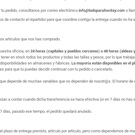
r tu pedido, consúltanos por correo electrónico
info@todoparahockey.com
o lla
s de contacto al repartidor para que coordine contigo la entrega cuando no ha sid
los artículos que nos has comprado.
uestra oficina, en
24 horas (capitales y pueblos cercanos) o 48 horas (aldeas y
ner en stock todos los productos y todas las tallas y pesos, por lo que trabaj
disponbilidades en almacenes y fábricas.
La mayoría están disponibles en el p
 para que tu puedas decidir continuar con tu pedido o cancelarlo.
que depende de muchas variables que no dependen de nosotr@s. El horario de en
ezan a contar cuando dicha transferencia se hace efectiva (si en 7 días no has 
7 días, pasado ese tiempo, el pedido quedará anulado.
el plazo de entrega previsto, artículo por artículo, pero como dependemos de m