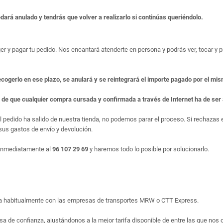
edará anulado y tendrás que volver a realizarlo si continúas queriéndolo.
er y pagar tu pedido. Nos encantará atenderte en persona y podrás ver, tocar y pr
ecogerlo en ese plazo, se anulará y se reintegrará el importe pagado por el mi
e de que cualquier compra cursada y confirmada a través de Internet ha de se
el pedido ha salido de nuestra tienda, no podemos parar el proceso. Si rechaza
us gastos de envío y devolución.
 inmediatamente al
96 107 29 69
y haremos todo lo posible por solucionarlo.
liza habitualmente con las empresas de transportes MRW o CTT Express.
sa de confianza, ajustándonos a la mejor tarifa disponible de entre las que nos 