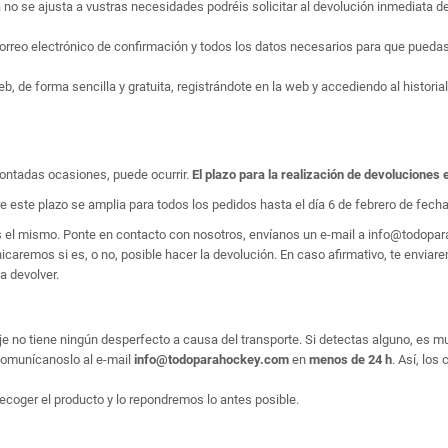
no se ajusta a vustras necesidades podréis solicitar al devolución inmediata de
rreo electrónico de confirmación y todos los datos necesarios para que puedas 
 de forma sencilla y gratuita, registrándote en la web y accediendo al historial
ontadas ocasiones, puede ocurrir.
El plazo para la realización de devoluciones 
e este plazo se amplia para todos los pedidos hasta el día 6 de febrero de fecha 
es el mismo. Ponte en contacto con nosotros, envíanos un e-mail a info@todop
aremos si es, o no, posible hacer la devolución. En caso afirmativo, te enviarem
a devolver.
e no tiene ningún desperfecto a causa del transporte. Si detectas alguno, es m
, comunícanoslo al e-mail
info@todoparahockey.com
en
menos de 24 h
. Así, los
ecoger el producto y lo repondremos lo antes posible.