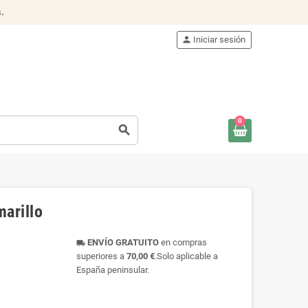
s
.
person
Iniciar sesión
0
search
arillo
ENVÍO GRATUITO
en compras
local_shipping
superiores a
70,00 €
.Solo aplicable a
España peninsular.