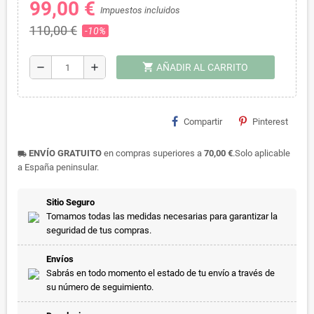
99,00 €
Impuestos incluidos
110,00 €
-10%
shopping_cart
remove
add
AÑADIR AL CARRITO
Compartir
Pinterest
ENVÍO GRATUITO
en compras superiores a
70,00 €
.Solo aplicable
local_shipping
a España peninsular.
Sitio Seguro
Tomamos todas las medidas necesarias para garantizar la
seguridad de tus compras.
Envíos
Sabrás en todo momento el estado de tu envío a través de
su número de seguimiento.