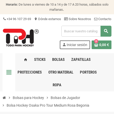
Horario:
De lunes a viernes de 10 a 14 y de 17 A 20 horas, sábados solo
mañanas
.
+34 96 107 29 69
Dónde estamos
Sobre Nosotros
Contacto
location_on
search
0
person
Iniciar sesión
0,00 €
STICKS
BOLSAS
ZAPATILLAS
home
view_headline
PROTECCIONES
OTRO MATERIAL
PORTEROS
ROPA
chevron_right
Bolsas para Hockey
chevron_right
Bolsas de Jugador
chevron_right
Bolsa Hockey Osaka Pro Tour Medium Rosa Begonia