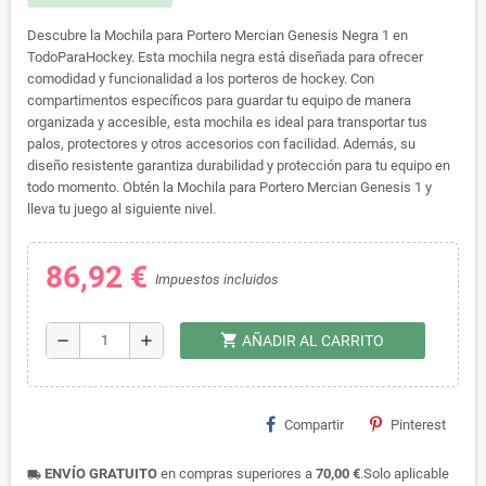
Descubre la Mochila para Portero Mercian Genesis Negra 1 en
TodoParaHockey. Esta mochila negra está diseñada para ofrecer
comodidad y funcionalidad a los porteros de hockey. Con
compartimentos específicos para guardar tu equipo de manera
organizada y accesible, esta mochila es ideal para transportar tus
palos, protectores y otros accesorios con facilidad. Además, su
diseño resistente garantiza durabilidad y protección para tu equipo en
todo momento. Obtén la Mochila para Portero Mercian Genesis 1 y
lleva tu juego al siguiente nivel.
86,92 €
Impuestos incluidos
shopping_cart
remove
add
AÑADIR AL CARRITO
Compartir
Pinterest
ENVÍO GRATUITO
en compras superiores a
70,00 €
.Solo aplicable
local_shipping