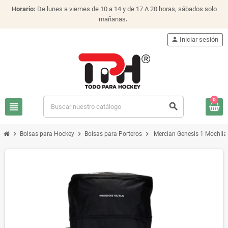
Horario:
De lunes a viernes de 10 a 14 y de 17 A 20 horas, sábados solo
mañanas
.
person
Iniciar sesión
0
view_headline
search
chevron_right
chevron_right
chevron_right
Bolsas para Hockey
Bolsas para Porteros
Mercian Genesis 1 Mochila