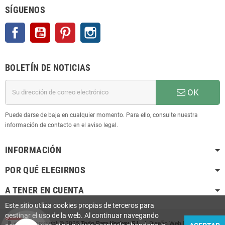
SÍGUENOS
Facebook
YouTube
Pinterest
Instagram
BOLETÍN DE NOTICIAS
OK
Puede darse de baja en cualquier momento. Para ello, consulte nuestra
información de contacto en el aviso legal.
INFORMACIÓN
POR QUÉ ELEGIRNOS
A TENER EN CUENTA
Este sitio utliza cookies propias de terceros para
gestinar el uso de la web. Al continuar navegando
Copyright © 2025
Todo Para Hockey, S.L.
| Diseño Web
Infoactiu