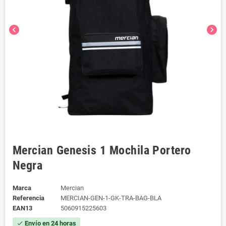
chevron_left
chevron_right
Mercian Genesis 1 Mochila Portero
Negra
Marca
Mercian
Referencia
MERCIAN-GEN-1-GK-TRA-BAG-BLA
EAN13
5060915225603
Envío en 24 horas
check