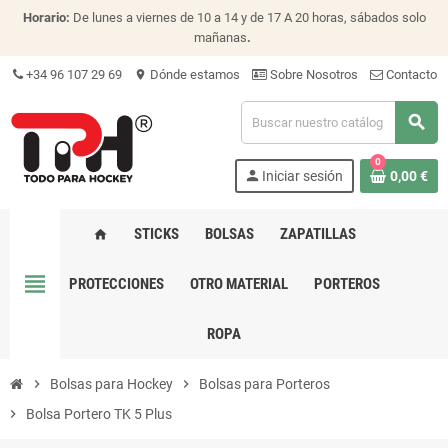
Horario:
De lunes a viernes de 10 a 14 y de 17 A 20 horas, sábados solo
mañanas
.
+34 96 107 29 69
Dónde estamos
Sobre Nosotros
Contacto
location_on
search
0
person
Iniciar sesión
0,00 €
STICKS
BOLSAS
ZAPATILLAS
home
view_headline
PROTECCIONES
OTRO MATERIAL
PORTEROS
ROPA
chevron_right
Bolsas para Hockey
chevron_right
Bolsas para Porteros
chevron_right
Bolsa Portero TK 5 Plus