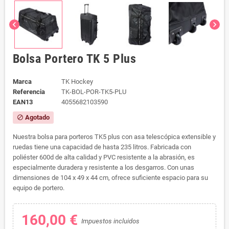
chevron_left
chevron_right
Bolsa Portero TK 5 Plus
Marca
TK Hockey
Referencia
TK-BOL-POR-TK5-PLU
EAN13
4055682103590
Agotado
block
Nuestra bolsa para porteros TK5 plus con asa telescópica extensible y
ruedas tiene una capacidad de hasta 235 litros. Fabricada con
poliéster 600d de alta calidad y PVC resistente a la abrasión, es
especialmente duradera y resistente a los desgarros. Con unas
dimensiones de 104 x 49 x 44 cm, ofrece suficiente espacio para su
equipo de portero.
160,00 €
Impuestos incluidos