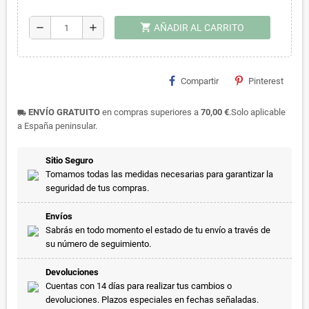
shopping_cart
remove
add
AÑADIR AL CARRITO
Compartir
Pinterest
ENVÍO GRATUITO
en compras superiores a
70,00 €
.Solo aplicable
local_shipping
a España peninsular.
Sitio Seguro
Tomamos todas las medidas necesarias para garantizar la
seguridad de tus compras.
Envíos
Sabrás en todo momento el estado de tu envío a través de
su número de seguimiento.
Devoluciones
Cuentas con 14 días para realizar tus cambios o
devoluciones. Plazos especiales en fechas señaladas.