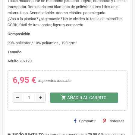
Toalla multideporte de microfibra pistacho. Ligera, compacta y fácil de
transportar. Remallado con filamento de poliéster a tres hilos en el
mismo tono. Secado rápido. Adorno elástico para plegado.
¿Vas a la piscina? ¿al gimnasio? No te olvides tu toalla de microfibra
CORK, fácil de transportar, ligera y compacta.
Composición
90% poliéster / 10% poliamida
, 190 g/m²
Tamaño
Adulto 70x120
6,95 €
Impuestos incluidos
shopping_cart
remove
add
AÑADIR AL CARRITO
Compartir
Pinterest
ENVÍO GRATUITO
en compras superiores a
70,00 €
.Solo aplicable
local_shipping