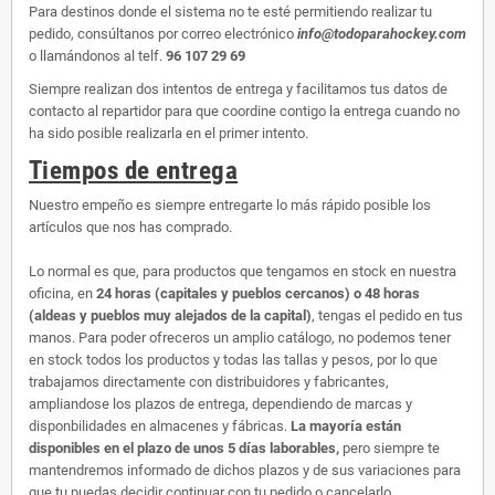
Para destinos donde el sistema no te esté permitiendo realizar tu
pedido, consúltanos por correo electrónico
info@todoparahockey.com
o llamándonos al telf.
96 107 29 69
Siempre realizan dos intentos de entrega y facilitamos tus datos de
contacto al repartidor para que coordine contigo la entrega cuando no
ha sido posible realizarla en el primer intento.
Tiempos de entrega
Nuestro empeño es siempre entregarte lo más rápido posible los
artículos que nos has comprado.
Lo normal es que, para productos que tengamos en stock en nuestra
oficina, en
24 horas (capitales y pueblos cercanos) o 48 horas
(aldeas y pueblos muy alejados de la capital)
, tengas el pedido en tus
manos. Para poder ofreceros un amplio catálogo, no podemos tener
en stock todos los productos y todas las tallas y pesos, por lo que
trabajamos directamente con distribuidores y fabricantes,
ampliandose los plazos de entrega, dependiendo de marcas y
disponbilidades en almacenes y fábricas.
La mayoría están
disponibles en el plazo de unos 5 días laborables,
pero siempre te
mantendremos informado de dichos plazos y de sus variaciones para
que tu puedas decidir continuar con tu pedido o cancelarlo.