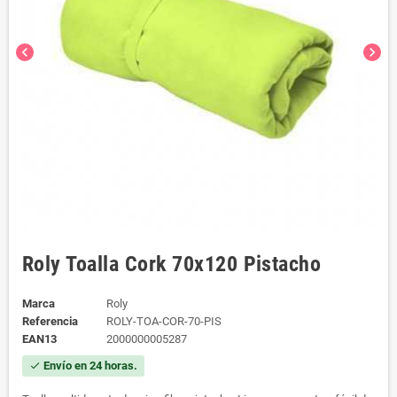
chevron_left
chevron_right
Roly Toalla Cork 70x120 Pistacho
Marca
Roly
Referencia
ROLY-TOA-COR-70-PIS
EAN13
2000000005287
Envío en 24 horas.
check