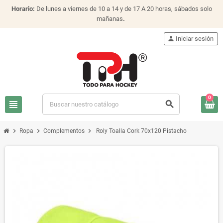
Horario:
De lunes a viernes de 10 a 14 y de 17 A 20 horas, sábados solo
mañanas
.
person
Iniciar sesión
0
view_headline
search
chevron_right
chevron_right
chevron_right
Ropa
Complementos
Roly Toalla Cork 70x120 Pistacho