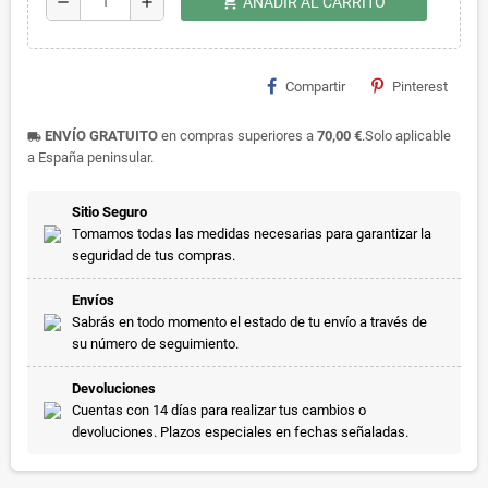
shopping_cart
remove
add
AÑADIR AL CARRITO
Compartir
Pinterest
ENVÍO GRATUITO
en compras superiores a
70,00 €
.Solo aplicable
local_shipping
a España peninsular.
Sitio Seguro
Tomamos todas las medidas necesarias para garantizar la
seguridad de tus compras.
Envíos
Sabrás en todo momento el estado de tu envío a través de
su número de seguimiento.
Devoluciones
Cuentas con 14 días para realizar tus cambios o
devoluciones. Plazos especiales en fechas señaladas.