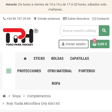
Horario:
De lunes a viernes de 10 a 14 y de 17 A 20 horas, sábados solo
mañanas
.
+34 96 107 29 69
Dónde estamos
Sobre Nosotros
Contacto
location_on
search
0
person
Iniciar sesión
0,00 €
STICKS
BOLSAS
ZAPATILLAS
home
view_headline
PROTECCIONES
OTRO MATERIAL
PORTEROS
ROPA
chevron_right
Ropa
chevron_right
Complementos
chevron_right
Roly Toalla MIcrofibra Orly 60x145