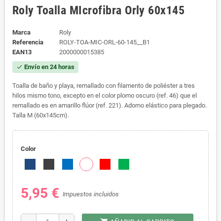
Roly Toalla MIcrofibra Orly 60x145
Marca
Roly
Referencia
ROLY-TOA-MIC-ORL-60-145__B1
EAN13
2000000015385
Envío en 24 horas
check
Toalla de baño y playa, remallado con filamento de poliéster a tres
hilos mismo tono, excepto en el color plomo oscuro (ref. 46) que el
remallado es en amarillo flúor (ref. 221). Adorno elástico para plegado.
Talla M (60x145cm).
Color
5,95 €
Impuestos incluidos