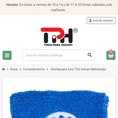
Horario:
De lunes a viernes de 10 a 14 y de 17 A 20 horas, sábados solo
mañanas
.
person
Iniciar sesión
0
view_headline
search
chevron_right
chevron_right
chevron_right
Ropa
Complementos
Muñequera Azul The Indian Maharadja