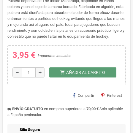
Pulsera deportiva de The Indian Maharadja, disponible en varios
colores y con el logo de la marca bordado. Fabricada en algodón, esta
pulsera está diseñada para absorber el sudor de forma eficaz durante
entrenamientos o partidos de hockey, evitando que llegue a las manos
y mejorando así el agarre del palo. Ideal para jugadores que buscan
rendimiento y comodidad en la pista, es un accesorio práctico, ligero y
con estilo que no puede faltar en tu equipamiento de hockey.
3,95 €
Impuestos incluidos
shopping_cart
remove
add
AÑADIR AL CARRITO
Compartir
Pinterest
ENVÍO GRATUITO
en compras superiores a
70,00 €
.Solo aplicable
local_shipping
a España peninsular.
Sitio Seguro