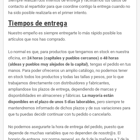
Siempre realizan dos intentos de entrega y facilitamos tus datos de
contacto al repartidor para que coordine contigo la entrega cuando no
ha sido posible realizarla en el primer intento.
Tiempos de entrega
Nuestro empeño es siempre entregarte lo más rápido posible los
artículos que nos has comprado.
Lo normal es que, para productos que tengamos en stock en nuestra
oficina, en
24 horas (capitales y pueblos cercanos) o 48 horas
(aldeas y pueblos muy alejados de la capital)
, tengas el pedido en tus
manos. Para poder ofreceros un amplio catálogo, no podemos tener
en stock todos los productos y todas las tallas y pesos, por lo que
trabajamos directamente con distribuidores y fabricantes,
ampliandose los plazos de entrega, dependiendo de marcas y
disponbilidades en almacenes y fábricas.
La mayoría están
disponibles en el plazo de unos 5 días laborables,
pero siempre te
mantendremos informado de dichos plazos y de sus variaciones para
que tu puedas decidir continuar con tu pedido o cancelarlo.
No podemos asegurarte la hora de entrega del pedido, puesto que
depende de muchas variables que no dependen de nosotr@s. El
horario de entrega, por norma general, es de 9 de la mañana a 7 de la