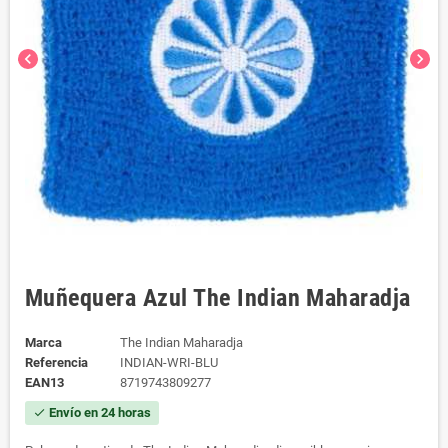
chevron_left
chevron_right
Muñequera Azul The Indian Maharadja
Marca
The Indian Maharadja
Referencia
INDIAN-WRI-BLU
EAN13
8719743809277
Envío en 24 horas
check