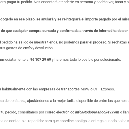
er y pagar tu pedido. Nos encantará atenderte en persona y podrás ver, tocar y pr
ecogerlo en ese plazo, se anulará y se reintegrará el importe pagado por el mi
e de que cualquier compra cursada y confirmada a través de Internet ha de se
el pedido ha salido de nuestra tienda, no podemos parar el proceso. Si rechaza
us gastos de envío y devolución.
 inmediatamente al
96 107 29 69
y haremos todo lo posible por solucionarlo.
liza habitualmente con las empresas de transportes MRW o CTT Express.
sa de confianza, ajustándonos a la mejor tarifa disponible de entre las que nos 
r tu pedido, consúltanos por correo electrónico
info@todoparahockey.com
o lla
s de contacto al repartidor para que coordine contigo la entrega cuando no ha sid