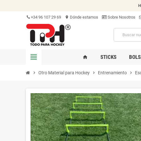
H
+34 96 107 29 69
Dónde estamos
Sobre Nosotros
location_on
view_headline
STICKS
BOLS
home
chevron_right
Otro Material para Hockey
chevron_right
Entrenamiento
chevron_right
Esc