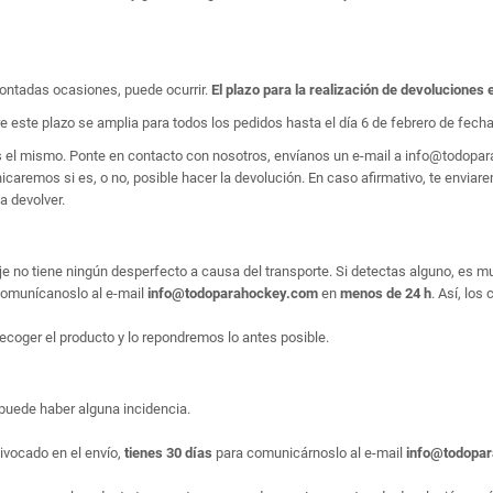
ontadas ocasiones, puede ocurrir.
El plazo para la realización de devoluciones 
e este plazo se amplia para todos los pedidos hasta el día 6 de febrero de fecha 
es el mismo. Ponte en contacto con nosotros, envíanos un e-mail a info@todop
aremos si es, o no, posible hacer la devolución. En caso afirmativo, te enviarem
a devolver.
e no tiene ningún desperfecto a causa del transporte. Si detectas alguno, es m
, comunícanoslo al e-mail
info@todoparahockey.com
en
menos de 24 h
. Así, los
ecoger el producto y lo repondremos lo antes posible.
puede haber alguna incidencia.
ivocado en el envío,
tienes 30 días
para comunicárnoslo al e-mail
info@todopa