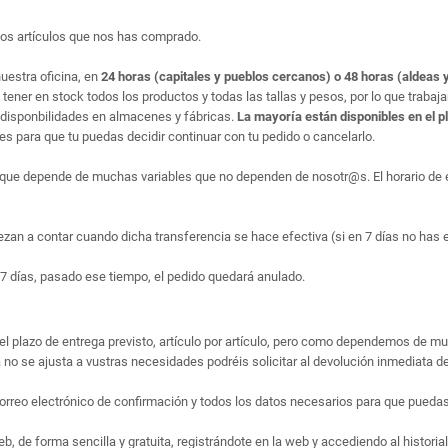
los artículos que nos has comprado.
uestra oficina, en
24 horas (capitales y pueblos cercanos) o 48 horas (aldeas y
ner en stock todos los productos y todas las tallas y pesos, por lo que trabaj
disponbilidades en almacenes y fábricas.
La mayoría están disponibles en el p
 para que tu puedas decidir continuar con tu pedido o cancelarlo.
que depende de muchas variables que no dependen de nosotr@s. El horario de en
ezan a contar cuando dicha transferencia se hace efectiva (si en 7 días no has 
7 días, pasado ese tiempo, el pedido quedará anulado.
el plazo de entrega previsto, artículo por artículo, pero como dependemos de m
no se ajusta a vustras necesidades podréis solicitar al devolución inmediata de
rreo electrónico de confirmación y todos los datos necesarios para que puedas 
 de forma sencilla y gratuita, registrándote en la web y accediendo al historial