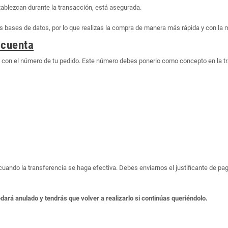
tablezcan durante la transacción, está asegurada.
bases de datos, por lo que realizas la compra de manera más rápida y con la 
 cuenta
o con el número de tu pedido. Este número debes ponerlo como concepto en la t
o cuando la transferencia se haga efectiva. Debes enviarnos el justificante de 
edará anulado y tendrás que volver a realizarlo si continúas queriéndolo.