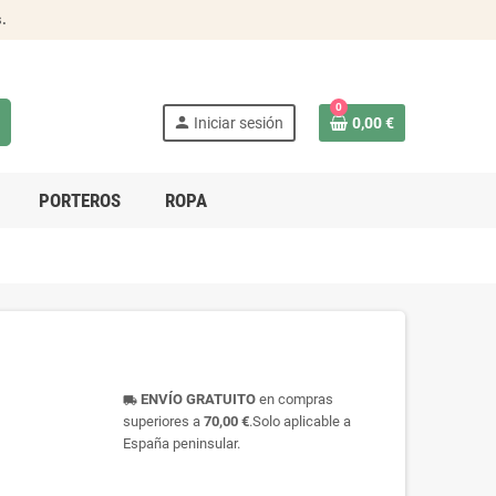
s
.
0
person
Iniciar sesión
0,00 €
PORTEROS
ROPA
ENVÍO GRATUITO
en compras
local_shipping
superiores a
70,00 €
.Solo aplicable a
España peninsular.