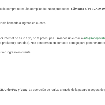
so de compra te resulta complicado? No te preocupes.
Llámanos al 96 107 29 69
ncia bancaria o ingreso en cuenta.
or Internet no es lo tuyo, no te preocupes. Envíanos un e-mail a
info@todopara
el producto y cantidad). Nos pondremos en contacto contigo para poner en marc
ria o ingreso en cuenta.
JCB, UnionPay y Vpay
. La operación se realiza a través de la pasarela segura d