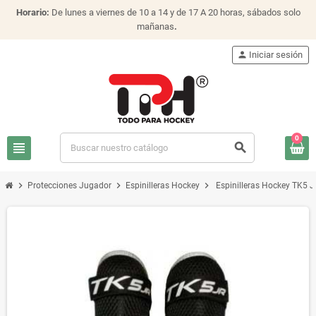
Horario:
De lunes a viernes de 10 a 14 y de 17 A 20 horas, sábados solo
mañanas
.
person
Iniciar sesión
0
view_headline
search
chevron_right
chevron_right
chevron_right
Protecciones Jugador
Espinilleras Hockey
Espinilleras Hockey TK5 J