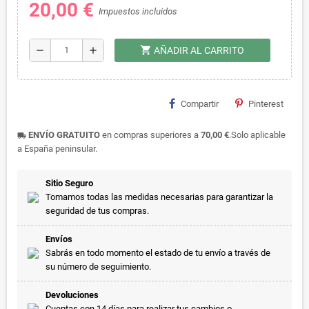
20,00 €
Impuestos incluidos
shopping_cart
remove
add
AÑADIR AL CARRITO
Compartir
Pinterest
ENVÍO GRATUITO
en compras superiores a
70,00 €
.Solo aplicable
local_shipping
a España peninsular.
Sitio Seguro
Tomamos todas las medidas necesarias para garantizar la
seguridad de tus compras.
Envíos
Sabrás en todo momento el estado de tu envío a través de
su número de seguimiento.
Devoluciones
Cuentas con 14 días para realizar tus cambios o