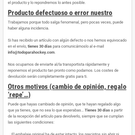
el producto y lo repondremos lo antes posible.
Producto defectuoso o error nuestro
Trabajamos porque todo salga fenomenal, pero pocas veces, puede
haber alguna incidencia.
Si has recibido un artículo con algún defecto o nos hemos equivocado
en el envío,
tienes 30 días
para comunicárnoslo al e-mail
info@todoparahockey.com
.
Nos ocupamos de enviarte al/la transportista rápidamente y
reponemos el producto tan pronto como podamos. Los costes de
devolución serán completamente gratis para ti.
Otros motivos (cambio de opinión, regalo
‘repe’…)
Puede que hayas cambiado de opinión, que te hayan regalado algo
que ya tienes, que no sea lo que esperabas…
Tienes 30 días
a partir
de la recepción del artículo para devolverlo, siempre que se cumplan
las siguientes condiciones:
El embalaje original ha de estar intacto, los precintos sin abrir ni