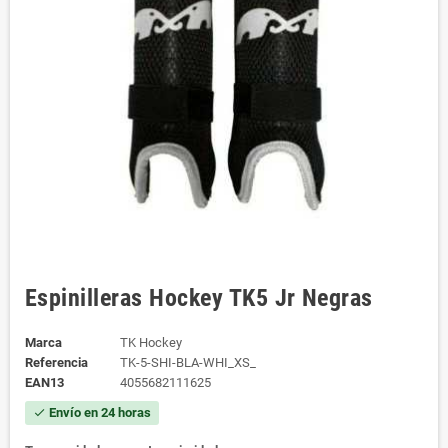
Espinilleras Hockey TK5 Jr Negras
Marca
TK Hockey
Referencia
TK-5-SHI-BLA-WHI_XS_
EAN13
4055682111625
Envío en 24 horas
check