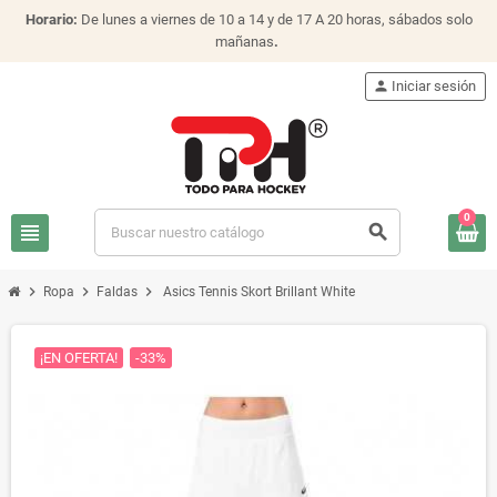
Horario:
De lunes a viernes de 10 a 14 y de 17 A 20 horas, sábados solo
mañanas
.
person
Iniciar sesión
0
view_headline
search
chevron_right
chevron_right
chevron_right
Ropa
Faldas
Asics Tennis Skort Brillant White
¡EN OFERTA!
-33%