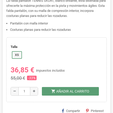
La falda pantalón TENNIS SKORT, blanco brillante, está diseñada para
ofrecerte la máxima protección en la pista y movimientos ágiles. Esta
falda pantalón, con su malla de compresión interior, incorpora
costuras planas para reducir las rozaduras.
Pantalón con malla interior
Costuras planas para reducir las rozaduras
Talla
XS
36,85 €
Impuestos incluidos
55,00 €
-33%
shopping_cart
remove
add
AÑADIR AL CARRITO
Compartir
Pinterest