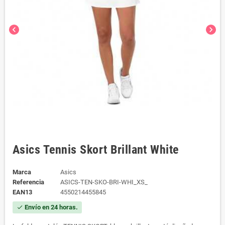
chevron_left
chevron_right
Asics Tennis Skort Brillant White
Marca
Asics
Referencia
ASICS-TEN-SKO-BRI-WHI_XS_
EAN13
4550214455845
Envío en 24 horas.
check