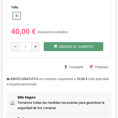
Talla
S
40,00 €
Impuestos incluidos
shopping_cart
remove
add
AÑADIR AL CARRITO
Compartir
Pinterest
ENVÍO GRATUITO
en compras superiores a
70,00 €
.Solo aplicable
local_shipping
a España peninsular.
Sitio Seguro
Tomamos todas las medidas necesarias para garantizar la
seguridad de tus compras.