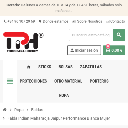
Horario:
De lunes a viernes de 10 a 14 y de 17 A 20 horas, sábados solo
mañanas
.
+34 96 107 29 69
Dónde estamos
Sobre Nosotros
Contacto
location_on
search
0
person
Iniciar sesión
0,00 €
STICKS
BOLSAS
ZAPATILLAS
home
view_headline
PROTECCIONES
OTRO MATERIAL
PORTEROS
ROPA
chevron_right
Ropa
chevron_right
Faldas
chevron_right
Falda Indian Maharadja Jaipur Performance Blanca Mujer