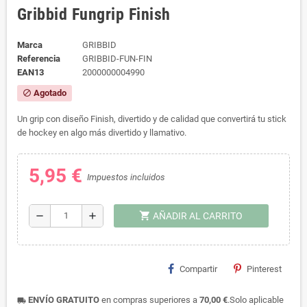
Gribbid Fungrip Finish
Marca
GRIBBID
Referencia
GRIBBID-FUN-FIN
EAN13
2000000004990
Agotado
block
Un grip con diseño Finish, divertido y de calidad que convertirá tu stick
de hockey en algo más divertido y llamativo.
5,95 €
Impuestos incluidos
shopping_cart
remove
add
AÑADIR AL CARRITO
Compartir
Pinterest
ENVÍO GRATUITO
en compras superiores a
70,00 €
.Solo aplicable
local_shipping