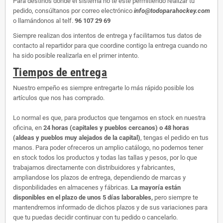
Para destinos donde el sistema no te esté permitiendo realizar tu
pedido, consúltanos por correo electrónico
info@todoparahockey.com
o llamándonos al telf.
96 107 29 69
Siempre realizan dos intentos de entrega y facilitamos tus datos de
contacto al repartidor para que coordine contigo la entrega cuando no
ha sido posible realizarla en el primer intento.
Tiempos de entrega
Nuestro empeño es siempre entregarte lo más rápido posible los
artículos que nos has comprado.
Lo normal es que, para productos que tengamos en stock en nuestra
oficina, en
24 horas (capitales y pueblos cercanos) o 48 horas
(aldeas y pueblos muy alejados de la capital)
, tengas el pedido en tus
manos. Para poder ofreceros un amplio catálogo, no podemos tener
en stock todos los productos y todas las tallas y pesos, por lo que
trabajamos directamente con distribuidores y fabricantes,
ampliandose los plazos de entrega, dependiendo de marcas y
disponbilidades en almacenes y fábricas.
La mayoría están
disponibles en el plazo de unos 5 días laborables,
pero siempre te
mantendremos informado de dichos plazos y de sus variaciones para
que tu puedas decidir continuar con tu pedido o cancelarlo.