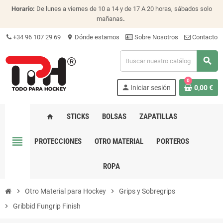
Horario:
De lunes a viernes de 10 a 14 y de 17 A 20 horas, sábados solo
mañanas
.
+34 96 107 29 69
Dónde estamos
Sobre Nosotros
Contacto
location_on
search
0
person
Iniciar sesión
0,00 €
STICKS
BOLSAS
ZAPATILLAS
home
view_headline
PROTECCIONES
OTRO MATERIAL
PORTEROS
ROPA
chevron_right
Otro Material para Hockey
chevron_right
Grips y Sobregrips
chevron_right
Gribbid Fungrip Finish