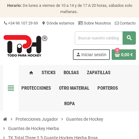
Horario:
De lunes a viernes de 10 a 14 y de 17 A 20 horas, sábados solo
mañanas
.
+34 96 107 29 69
Dónde estamos
Sobre Nosotros
Contacto
location_on
search
0
person
Iniciar sesión
0,00 €
STICKS
BOLSAS
ZAPATILLAS
home
view_headline
PROTECCIONES
OTRO MATERIAL
PORTEROS
ROPA
chevron_right
Protecciones Jugador
chevron_right
Guantes de Hockey
chevron_right
Guantes de Hockey Hierba
chevron_right
TK Total Three 3.5 Guante Hockey Hierba Rosa