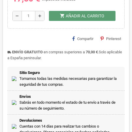
shopping_cart
remove
add
AÑADIR AL CARRITO
Compartir
Pinterest
ENVÍO GRATUITO
en compras superiores a
70,00 €
.Solo aplicable
local_shipping
a España peninsular.
Sitio Seguro
Tomamos todas las medidas necesarias para garantizar la
seguridad de tus compras.
Envíos
Sabrás en todo momento el estado de tu envío a través de
su número de seguimiento.
Devoluciones
Cuentas con 14 días para realizar tus cambios o