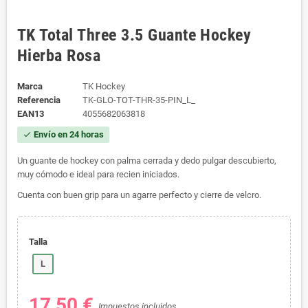
TK Total Three 3.5 Guante Hockey
Hierba Rosa
Marca
TK Hockey
Referencia
TK-GLO-TOT-THR-35-PIN_L_
EAN13
4055682063818
Envío en 24 horas
check
Un guante de hockey con palma cerrada y dedo pulgar descubierto,
muy cómodo e ideal para recien iniciados.
Cuenta con buen grip para un agarre perfecto y cierre de velcro.
Talla
L
17,50 €
Impuestos incluidos