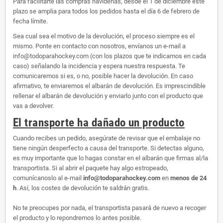
Para facilitarte las compras navideñas, desde el 1 de diciembre este
plazo se amplia para todos los pedidos hasta el día 6 de febrero de
fecha límite.
Sea cual sea el motivo de la devolución, el proceso siempre es el
mismo. Ponte en contacto con nosotros, envíanos un e-mail a
info@todoparahockey.com (con los plazos que te indicamos en cada
caso) señalando la incidencia y espera nuestra respuesta. Te
comunicaremos si es, o no, posible hacer la devolución. En caso
afirmativo, te enviaremos el albarán de devolución. Es imprescindible
rellenar el albarán de devolución y enviarlo junto con el producto que
vas a devolver.
El transporte ha dañado un producto
Cuando recibes un pedido, asegúrate de revisar que el embalaje no
tiene ningún desperfecto a causa del transporte. Si detectas alguno,
es muy importante que lo hagas constar en el albarán que firmas al/la
transportista. Si al abrir el paquete hay algo estropeado,
comunícanoslo al e-mail
info@todoparahockey.com
en
menos de 24
h
. Así, los costes de devolución te saldrán gratis.
No te preocupes por nada, el transportista pasará de nuevo a recoger
el producto y lo repondremos lo antes posible.