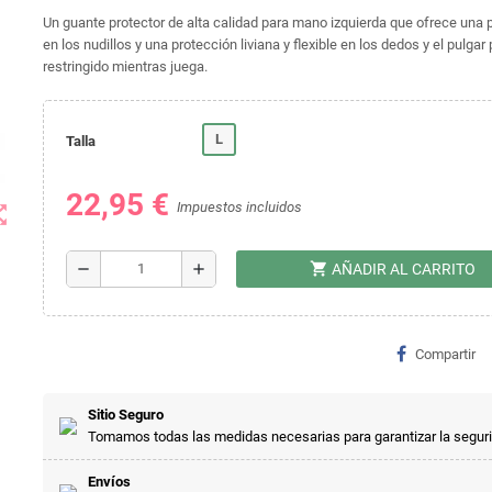
Un guante protector de alta calidad para mano izquierda que ofrece una 
en los nudillos y una protección liviana y flexible en los dedos y el pulgar
restringido mientras juega.
L
Talla
22,95 €
Impuestos incluidos
t_map
shopping_cart
remove
add
AÑADIR AL CARRITO
Compartir
Sitio Seguro
Tomamos todas las medidas necesarias para garantizar la segur
Envíos