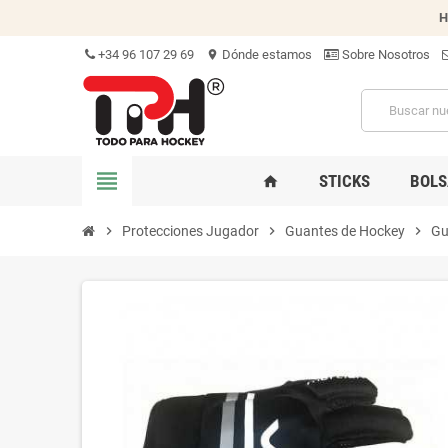
H
+34 96 107 29 69
Dónde estamos
Sobre Nosotros
location_on
view_headline
STICKS
BOLS
home
chevron_right
Protecciones Jugador
chevron_right
Guantes de Hockey
chevron_right
Gu