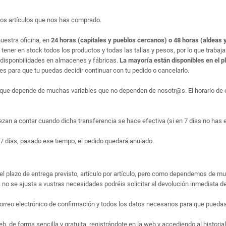
los artículos que nos has comprado.
uestra oficina, en
24 horas (capitales y pueblos cercanos) o 48 horas (aldeas y
ner en stock todos los productos y todas las tallas y pesos, por lo que trabaj
disponbilidades en almacenes y fábricas.
La mayoría están disponibles en el p
 para que tu puedas decidir continuar con tu pedido o cancelarlo.
que depende de muchas variables que no dependen de nosotr@s. El horario de en
ezan a contar cuando dicha transferencia se hace efectiva (si en 7 días no has 
7 días, pasado ese tiempo, el pedido quedará anulado.
el plazo de entrega previsto, artículo por artículo, pero como dependemos de m
no se ajusta a vustras necesidades podréis solicitar al devolución inmediata de
rreo electrónico de confirmación y todos los datos necesarios para que puedas 
 de forma sencilla y gratuita, registrándote en la web y accediendo al historial