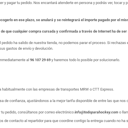
er y pagar tu pedido. Nos encantará atenderte en persona y podrás ver, tocar y pr
ecogerlo en ese plazo, se anulará y se reintegrará el importe pagado por el mi
e de que cualquier compra cursada y confirmada a través de Internet ha de se
el pedido ha salido de nuestra tienda, no podemos parar el proceso. Si rechaza
us gastos de envío y devolución.
 inmediatamente al
96 107 29 69
y haremos todo lo posible por solucionarlo.
liza habitualmente con las empresas de transportes MRW o CTT Express.
sa de confianza, ajustándonos a la mejor tarifa disponible de entre las que nos 
r tu pedido, consúltanos por correo electrónico
info@todoparahockey.com
o lla
s de contacto al repartidor para que coordine contigo la entrega cuando no ha sid