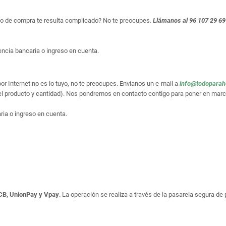
so de compra te resulta complicado? No te preocupes.
Llámanos al 96 107 29 69
ncia bancaria o ingreso en cuenta.
or Internet no es lo tuyo, no te preocupes. Envíanos un e-mail a
info@todopara
el producto y cantidad). Nos pondremos en contacto contigo para poner en marc
ria o ingreso en cuenta.
JCB, UnionPay y Vpay
. La operación se realiza a través de la pasarela segura d