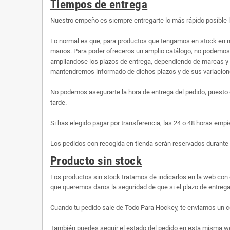
Tiempos de entrega
Nuestro empeño es siempre entregarte lo más rápido posible 
Lo normal es que, para productos que tengamos en stock en n
manos. Para poder ofreceros un amplio catálogo, no podemos te
ampliandose los plazos de entrega, dependiendo de marcas y 
mantendremos informado de dichos plazos y de sus variaciones
No podemos asegurarte la hora de entrega del pedido, puesto 
tarde.
Si has elegido pagar por transferencia, las 24 o 48 horas empi
Los pedidos con recogida en tienda serán reservados durante 
Producto sin stock
Los productos sin stock tratamos de indicarlos en la web con 
que queremos daros la seguridad de que si el plazo de entrega 
Cuando tu pedido sale de Todo Para Hockey, te enviamos un co
También puedes seguir el estado del pedido en esta misma web,