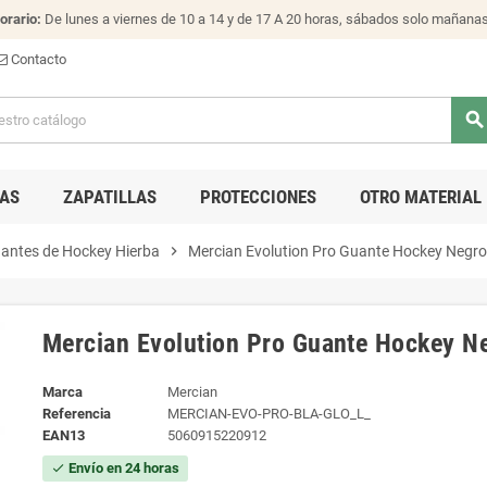
orario:
De lunes a viernes de 10 a 14 y de 17 A 20 horas, sábados solo mañana
Contacto
search
AS
ZAPATILLAS
PROTECCIONES
OTRO MATERIAL
antes de Hockey Hierba
chevron_right
Mercian Evolution Pro Guante Hockey Negro
Mercian Evolution Pro Guante Hockey N
Marca
Mercian
Referencia
MERCIAN-EVO-PRO-BLA-GLO_L_
EAN13
5060915220912
Envío en 24 horas
check