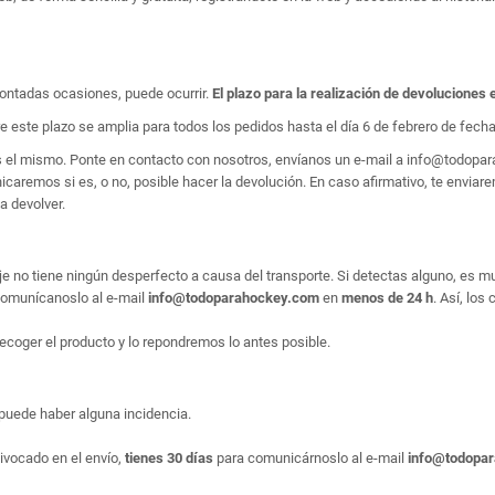
ontadas ocasiones, puede ocurrir.
El plazo para la realización de devoluciones 
e este plazo se amplia para todos los pedidos hasta el día 6 de febrero de fecha 
es el mismo. Ponte en contacto con nosotros, envíanos un e-mail a info@todop
aremos si es, o no, posible hacer la devolución. En caso afirmativo, te enviarem
a devolver.
e no tiene ningún desperfecto a causa del transporte. Si detectas alguno, es m
, comunícanoslo al e-mail
info@todoparahockey.com
en
menos de 24 h
. Así, los
ecoger el producto y lo repondremos lo antes posible.
puede haber alguna incidencia.
ivocado en el envío,
tienes 30 días
para comunicárnoslo al e-mail
info@todopa