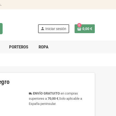
s
.
0
person
Iniciar sesión
0,00 €
PORTEROS
ROPA
egro
ENVÍO GRATUITO
en compras
local_shipping
superiores a
70,00 €
.Solo aplicable a
España peninsular.