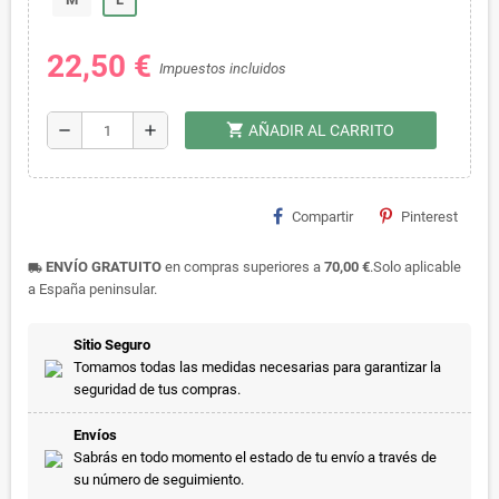
22,50 €
Impuestos incluidos
shopping_cart
remove
add
AÑADIR AL CARRITO
Compartir
Pinterest
ENVÍO GRATUITO
en compras superiores a
70,00 €
.Solo aplicable
local_shipping
a España peninsular.
Sitio Seguro
Tomamos todas las medidas necesarias para garantizar la
seguridad de tus compras.
Envíos
Sabrás en todo momento el estado de tu envío a través de
su número de seguimiento.