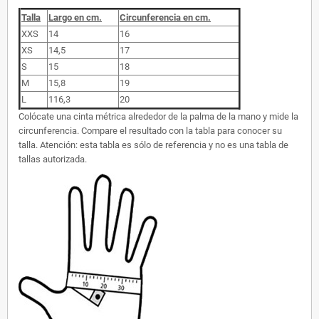
Talla
Largo en cm.
Circunferencia en cm.
XXS
14
16
XS
14,5
17
S
15
18
M
15,8
19
L
116,3
20
Colócate una cinta métrica alrededor de la palma de la mano y mide la
circunferencia. Compare el resultado con la tabla para conocer su
talla. Atención: esta tabla es sólo de referencia y no es una tabla de
tallas autorizada.