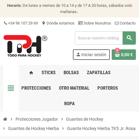
Horario:
De lunes a viernes de 10 a 14 y de 17 A 20 horas, sábados solo
mañanas
.
+34 96 107 29 69
Dónde estamos
Sobre Nosotros
Contacto
location_on
search
0
person
Iniciar sesión
0,00 €
STICKS
BOLSAS
ZAPATILLAS
home
view_headline
PROTECCIONES
OTRO MATERIAL
PORTEROS
ROPA
chevron_right
Protecciones Jugador
chevron_right
Guantes de Hockey
chevron_right
Guantes de Hockey Hierba
chevron_right
Guante Hockey Hierba TK5 Jr. Rosa