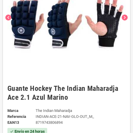
chevron_left
chevron_right
Guante Hockey The Indian Maharadja
Ace 2.1 Azul Marino
Marca
The Indian Maharadja
Referencia
INDIAN-ACE-21-NAV-GLO-OUT_M_
EAN13
8719743806894
Envío en 24 horas
check