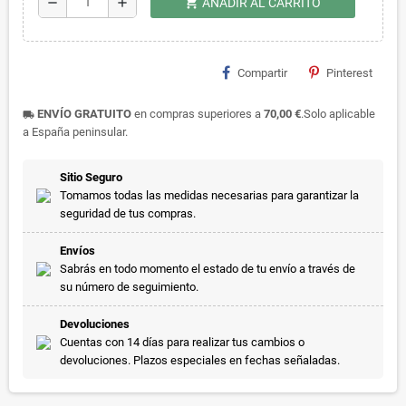
shopping_cart
remove
add
AÑADIR AL CARRITO
Compartir
Pinterest
ENVÍO GRATUITO
en compras superiores a
70,00 €
.Solo aplicable
local_shipping
a España peninsular.
Sitio Seguro
Tomamos todas las medidas necesarias para garantizar la
seguridad de tus compras.
Envíos
Sabrás en todo momento el estado de tu envío a través de
su número de seguimiento.
Devoluciones
Cuentas con 14 días para realizar tus cambios o
devoluciones. Plazos especiales en fechas señaladas.