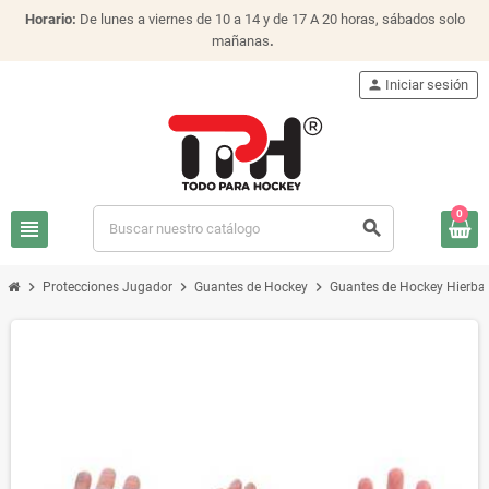
Horario:
De lunes a viernes de 10 a 14 y de 17 A 20 horas, sábados solo
mañanas
.
person
Iniciar sesión
0
view_headline
search
chevron_right
chevron_right
chevron_right
Protecciones Jugador
Guantes de Hockey
Guantes de Hockey Hierba