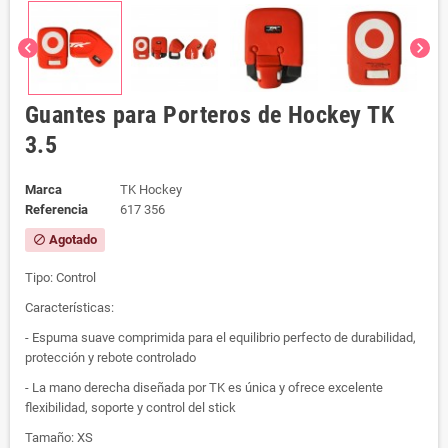
chevron_left
chevron_right
Guantes para Porteros de Hockey TK
3.5
Marca
TK Hockey
Referencia
617 356
Agotado
block
Tipo: Control
Características:
- Espuma suave comprimida para el equilibrio perfecto de durabilidad,
protección y rebote controlado
- La mano derecha diseñada por TK es única y ofrece excelente
flexibilidad, soporte y control del stick
Tamaño: XS