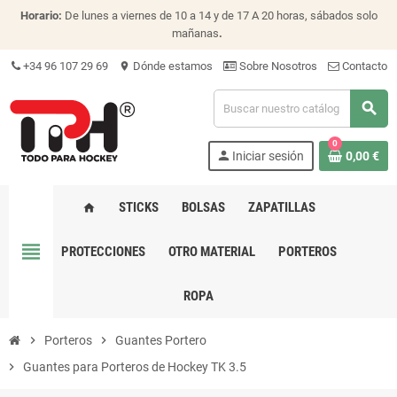
Horario:
De lunes a viernes de 10 a 14 y de 17 A 20 horas, sábados solo
mañanas
.
+34 96 107 29 69
Dónde estamos
Sobre Nosotros
Contacto
location_on
search
0
person
Iniciar sesión
0,00 €
STICKS
BOLSAS
ZAPATILLAS
home
view_headline
PROTECCIONES
OTRO MATERIAL
PORTEROS
ROPA
chevron_right
Porteros
chevron_right
Guantes Portero
chevron_right
Guantes para Porteros de Hockey TK 3.5