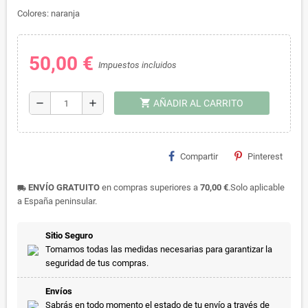
Colores: naranja
50,00 €
Impuestos incluidos
shopping_cart
remove
add
AÑADIR AL CARRITO
Compartir
Pinterest
ENVÍO GRATUITO
en compras superiores a
70,00 €
.Solo aplicable
local_shipping
a España peninsular.
Sitio Seguro
Tomamos todas las medidas necesarias para garantizar la
seguridad de tus compras.
Envíos
Sabrás en todo momento el estado de tu envío a través de