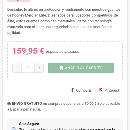
Descubre lo último en protección y rendimiento con nuestros guantes
de hockey Mercian Elite. Diseñados para jugadores competitivos de
élite, estos guantes combinan materiales ligeros con tecnología
avanzada para ofrecer una seguridad inigualable sin sacrificar la
agilidad.
159,95 €
Impuestos incluidos
shopping_cart
remove
add
AÑADIR AL CARRITO
Compartir
Pinterest
ENVÍO GRATUITO
en compras superiores a
70,00 €
.Solo aplicable
local_shipping
a España peninsular.
Sitio Seguro
Tomamos todas las medidas necesarias para garantizar la