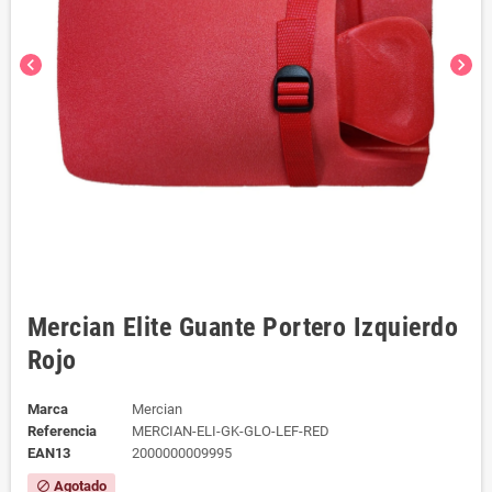
chevron_left
chevron_right
Mercian Elite Guante Portero Izquierdo
Rojo
Marca
Mercian
Referencia
MERCIAN-ELI-GK-GLO-LEF-RED
EAN13
2000000009995
Agotado
block