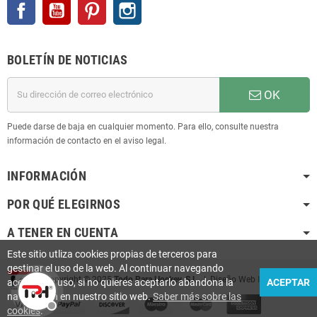
Facebook
YouTube
Pinterest
Instagram
BOLETÍN DE NOTICIAS
OK
Puede darse de baja en cualquier momento. Para ello, consulte nuestra
información de contacto en el aviso legal.
INFORMACIÓN
POR QUÉ ELEGIRNOS
A TENER EN CUENTA
Este sitio utliza cookies propias de terceros para
gestinar el uso de la web. Al continuar navegando
Copyright © 2025
Todo Para Hockey, S.L.
| Diseño Web
Infoactiu
aceptas su uso, si no quieres aceptarlo abandona la
ACEPTAR
navegación en nuestro sitio web.
Saber más sobre las
cookies
.