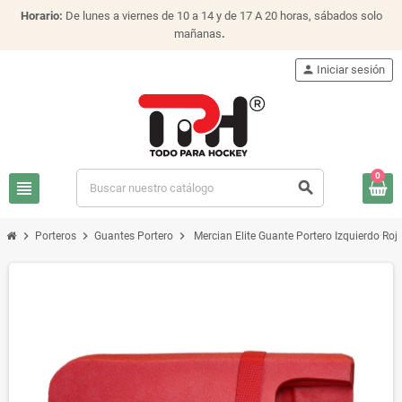
Horario:
De lunes a viernes de 10 a 14 y de 17 A 20 horas, sábados solo
mañanas
.
person
Iniciar sesión
0
view_headline
search
chevron_right
chevron_right
chevron_right
Porteros
Guantes Portero
Mercian Elite Guante Portero Izquierdo Roj