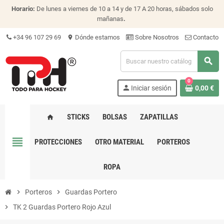
Horario:
De lunes a viernes de 10 a 14 y de 17 A 20 horas, sábados solo
mañanas
.
+34 96 107 29 69
Dónde estamos
Sobre Nosotros
Contacto
location_on
search
0
person
Iniciar sesión
0,00 €
STICKS
BOLSAS
ZAPATILLAS
home
view_headline
PROTECCIONES
OTRO MATERIAL
PORTEROS
ROPA
chevron_right
Porteros
chevron_right
Guardas Portero
chevron_right
TK 2 Guardas Portero Rojo Azul