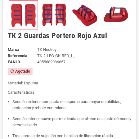
TK 2 Guardas Portero Rojo Azul
Marca
TK Hockey
Referencia
TK-2-LEG-GK-RED_L_
EAN13
4055682086657
Agotado
block
Material: Espuma
Características:
Sección exterior compacta de espuma para mayor durabilidad,
protección y rebote controlado
Sección interior suave pre-moldeada que ofrece un ajuste cómodo y
personalizado
Tres correas de sujeción con hebillas de liberación rápida