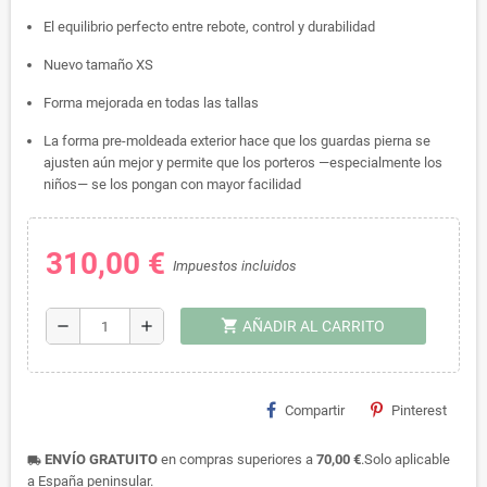
El equilibrio perfecto entre rebote, control y durabilidad
Nuevo tamaño XS
Forma mejorada en todas las tallas
La forma pre-moldeada exterior hace que los guardas pierna se
ajusten aún mejor y permite que los porteros —especialmente los
niños— se los pongan con mayor facilidad
310,00 €
Impuestos incluidos
shopping_cart
remove
add
AÑADIR AL CARRITO
Compartir
Pinterest
ENVÍO GRATUITO
en compras superiores a
70,00 €
.Solo aplicable
local_shipping
a España peninsular.