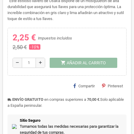
Este estiloso llavero de Osaka dispone de un mosquuetón de alta
durabilidad que asegurará tus llaves para una protección óptima. La
increíble combinación en gris claro y lima añadirán un atractivo y sutil
toque de estilo a tus llaves.
2,25 €
Impuestos incluidos
2,50 €
-10%
shopping_cart
remove
add
AÑADIR AL CARRITO
Compartir
Pinterest
ENVÍO GRATUITO
en compras superiores a
70,00 €
.Solo aplicable
local_shipping
a España peninsular.
Sitio Seguro
Tomamos todas las medidas necesarias para garantizar la
seguridad de tus compras.