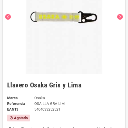
chevron_left
chevron_right
Llavero Osaka Gris y Lima
Marca
Osaka
Referencia
OSA-LLA-GRA-LIM
EAN13
5404033252521
Agotado
block