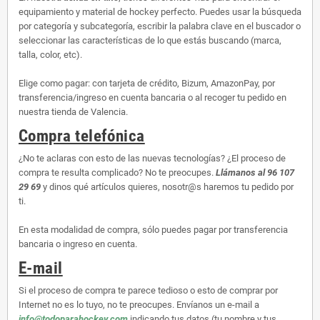
equipamiento y material de hockey perfecto. Puedes usar la búsqueda
por categoría y subcategoría, escribir la palabra clave en el buscador o
seleccionar las características de lo que estás buscando (marca,
talla, color, etc).
Elige como pagar: con tarjeta de crédito, Bizum, AmazonPay, por
transferencia/ingreso en cuenta bancaria o al recoger tu pedido en
nuestra tienda de Valencia.
Compra telefónica
¿No te aclaras con esto de las nuevas tecnologías? ¿El proceso de
compra te resulta complicado? No te preocupes.
Llámanos al 96 107
29 69
y dinos qué artículos quieres, nosotr@s haremos tu pedido por
ti.
En esta modalidad de compra, sólo puedes pagar por transferencia
bancaria o ingreso en cuenta.
E-mail
Si el proceso de compra te parece tedioso o esto de comprar por
Internet no es lo tuyo, no te preocupes. Envíanos un e-mail a
info@todoparahockey.com
indicando tus datos (tu nombre y tus