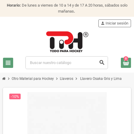
Horario:
De lunes a viernes de 10 a 14 y de 17 A 20 horas, sábados solo
mañanas
.
person
Iniciar sesión
0
view_headline
search
chevron_right
chevron_right
chevron_right
Otro Material para Hockey
Llaveros
Llavero Osaka Gris y Lima
-10%