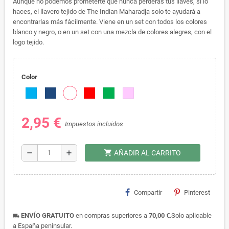
Aunque no podemos prometerte que nunca perderás tus llaves, si lo
haces, el llavero tejido de The Indian Maharadja solo te ayudará a
encontrarlas más fácilmente. Viene en un set con todos los colores
blanco y negro, o en un set con una mezcla de colores alegres, con el
logo tejido.
Color
2,95 €
Impuestos incluidos
shopping_cart
remove
add
AÑADIR AL CARRITO
Compartir
Pinterest
ENVÍO GRATUITO
en compras superiores a
70,00 €
.Solo aplicable
local_shipping
a España peninsular.