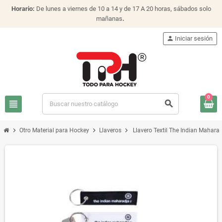
Horario:
De lunes a viernes de 10 a 14 y de 17 A 20 horas, sábados solo
mañanas
.
person
Iniciar sesión
0
view_headline
search
chevron_right
chevron_right
chevron_right
Otro Material para Hockey
Llaveros
Llavero Textil The Indian Mahara