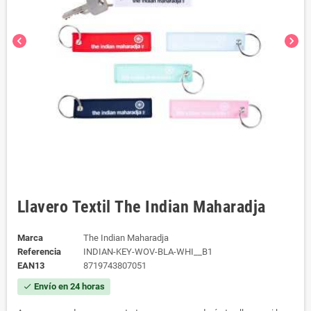
chevron_left
chevron_right
Llavero Textil The Indian Maharadja
Marca
The Indian Maharadja
Referencia
INDIAN-KEY-WOV-BLA-WHI__B1
EAN13
8719743807051
Envío en 24 horas
check