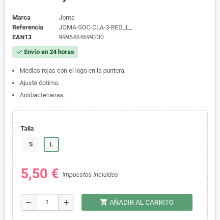
Marca
Joma
Referencia
JOMA-SOC-CLA-3-RED_L_
EAN13
9996484699230
Envío en 24 horas
check
Medias rojas con el logo en la puntera.
Ajuste óptimo.
Antibacterianas.
Talla
S
L
5,50 €
Impuestos incluidos
shopping_cart
remove
add
AÑADIR AL CARRITO