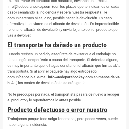
mismo. Ponte en contacto con nosotros, envíanos un e-mail a
info@todoparahockey.com (con los plazos que te indicamos en cada
caso) señalando la incidencia y espera nuestra respuesta. Te
comunicaremos si es, o no, posible hacer la devolución. En caso
afirmativo, te enviaremos el albarán de devolución. Es imprescindible
rellenar el albarán de devolución y enviarlo junto con el producto que
vas a devolver.
El transporte ha dañado un producto
Cuando recibes un pedido, asegúrate de revisar que el embalaje no
tiene ningún desperfecto a causa del transporte. Si detectas alguno,
es muy importante que lo hagas constar en el albarán que firmas al/la
transportista. Si al abrir el paquete hay algo estropeado,
comunícanoslo al e-mail
info@todoparahockey.com
en
menos de 24
h
. Así, los costes de devolución te saldrán gratis.
No te preocupes por nada, el transportista pasará de nuevo a recoger
el producto y lo repondremos lo antes posible.
Producto defectuoso o error nuestro
Trabajamos porque todo salga fenomenal, pero pocas veces, puede
haber alguna incidencia.