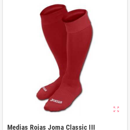
zoom_out_map
Medias Rojas Joma Classic III