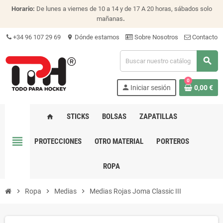
Horario:
De lunes a viernes de 10 a 14 y de 17 A 20 horas, sábados solo
mañanas
.
+34 96 107 29 69
Dónde estamos
Sobre Nosotros
Contacto
location_on
search
0
person
Iniciar sesión
0,00 €
STICKS
BOLSAS
ZAPATILLAS
home
view_headline
PROTECCIONES
OTRO MATERIAL
PORTEROS
ROPA
chevron_right
Ropa
chevron_right
Medias
chevron_right
Medias Rojas Joma Classic III