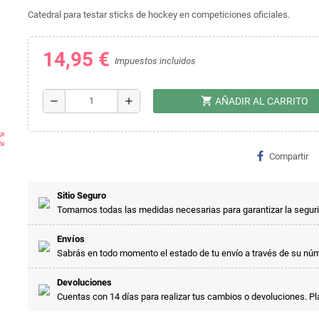
Catedral para testar sticks de hockey en competiciones oficiales.
14,95 €
Impuestos incluidos
shopping_cart
remove
add
AÑADIR AL CARRITO
t_map
Compartir
Sitio Seguro
Tomamos todas las medidas necesarias para garantizar la segur
Envíos
Sabrás en todo momento el estado de tu envío a través de su nú
Devoluciones
Cuentas con 14 días para realizar tus cambios o devoluciones. P