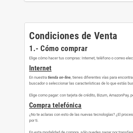
Condiciones de Venta
1.- Cómo comprar
Elige cómo hacer tus compras: Internet, teléfono o correo elec
Internet
En nuestra
tienda on-line
, tienes diferentes vías para encontr
buscador o seleccionar las características de lo que estás busc
Elige como pagar: con tarjeta de crédito, Bizum, AmazonPay, p
Compra telefónica
¿No te aclaras con esto de las nuevas tecnologías? ¿El proce
por ti.
En esta modalidad de compra, sólo puedes pagar por transfere