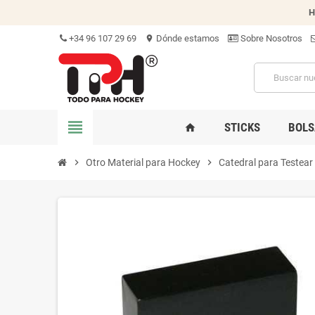
H
+34 96 107 29 69
Dónde estamos
Sobre Nosotros
location_on
view_headline
STICKS
BOLS
home
chevron_right
Otro Material para Hockey
chevron_right
Catedral para Testear