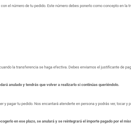
o con el número de tu pedido. Este número debes ponerlo como concepto en la t
o cuando la transferencia se haga efectiva. Debes enviarnos el justificante de 
edará anulado y tendrás que volver a realizarlo si continúas queriéndolo.
er y pagar tu pedido. Nos encantará atenderte en persona y podrás ver, tocar y pr
ecogerlo en ese plazo, se anulará y se reintegrará el importe pagado por el mi