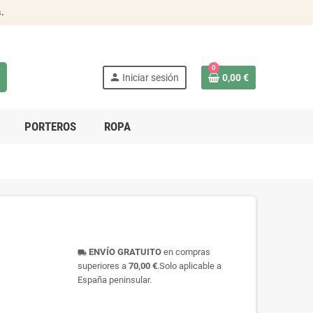
s
.
0
person
Iniciar sesión
0,00 €
PORTEROS
ROPA
ENVÍO GRATUITO
en compras
local_shipping
superiores a
70,00 €
.Solo aplicable a
España peninsular.