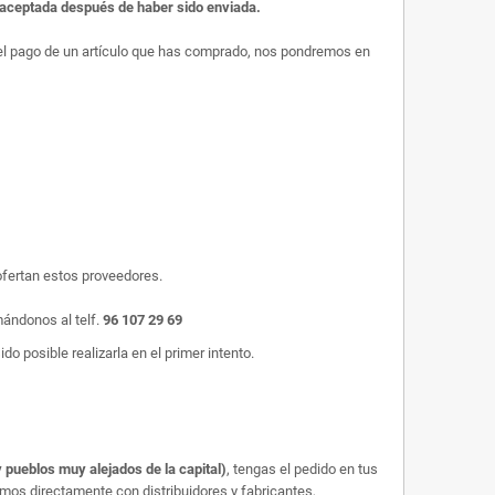
r aceptada después de haber sido enviada.
s el pago de un artículo que has comprado, nos pondremos en
ofertan estos proveedores.
mándonos al telf.
96 107 29 69
o posible realizarla en el primer intento.
 pueblos muy alejados de la capital)
, tengas el pedido en tus
amos directamente con distribuidores y fabricantes,