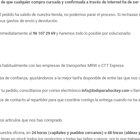
e de que cualquier compra cursada y confirmada a través de Internet ha de se
el pedido ha salido de nuestra tienda, no podemos parar el proceso. Si rechaza
us gastos de envío y devolución.
 inmediatamente al
96 107 29 69
y haremos todo lo posible por solucionarlo.
liza habitualmente con las empresas de transportes MRW o CTT Express.
sa de confianza, ajustándonos a la mejor tarifa disponible de entre las que nos 
r tu pedido, consúltanos por correo electrónico
info@todoparahockey.com
o lla
s de contacto al repartidor para que coordine contigo la entrega cuando no ha sid
los artículos que nos has comprado.
uestra oficina, en
24 horas (capitales y pueblos cercanos) o 48 horas (aldeas y
ner en stock todos los productos y todas las tallas y pesos, por lo que trabaj