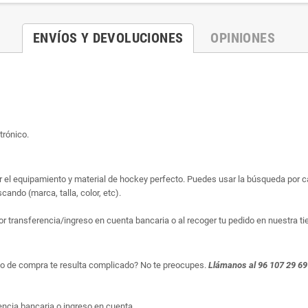
ENVÍOS Y DEVOLUCIONES
OPINIONES
trónico.
ar el equipamiento y material de hockey perfecto. Puedes usar la búsqueda por cat
ando (marca, talla, color, etc).
or transferencia/ingreso en cuenta bancaria o al recoger tu pedido en nuestra ti
so de compra te resulta complicado? No te preocupes.
Llámanos al 96 107 29 69
ncia bancaria o ingreso en cuenta.