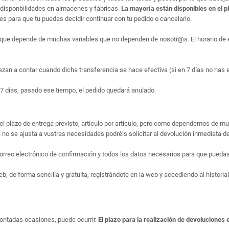
disponbilidades en almacenes y fábricas.
La mayoría están disponibles en el p
 para que tu puedas decidir continuar con tu pedido o cancelarlo.
que depende de muchas variables que no dependen de nosotr@s. El horario de en
ezan a contar cuando dicha transferencia se hace efectiva (si en 7 días no has 
7 días, pasado ese tiempo, el pedido quedará anulado.
el plazo de entrega previsto, artículo por artículo, pero como dependemos de m
no se ajusta a vustras necesidades podréis solicitar al devolución inmediata de
rreo electrónico de confirmación y todos los datos necesarios para que puedas 
 de forma sencilla y gratuita, registrándote en la web y accediendo al historial
ontadas ocasiones, puede ocurrir.
El plazo para la realización de devoluciones 