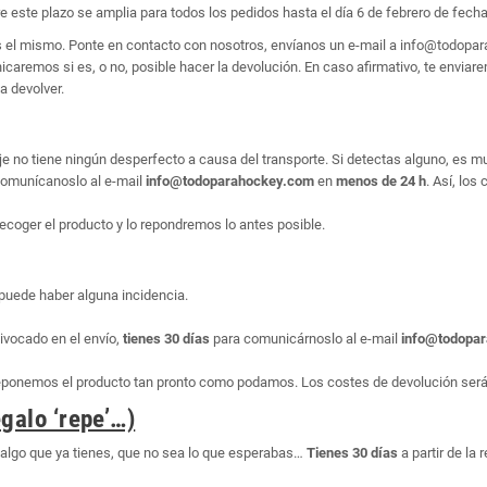
e este plazo se amplia para todos los pedidos hasta el día 6 de febrero de fecha 
es el mismo. Ponte en contacto con nosotros, envíanos un e-mail a info@todop
aremos si es, o no, posible hacer la devolución. En caso afirmativo, te enviarem
a devolver.
e no tiene ningún desperfecto a causa del transporte. Si detectas alguno, es m
, comunícanoslo al e-mail
info@todoparahockey.com
en
menos de 24 h
. Así, los
ecoger el producto y lo repondremos lo antes posible.
puede haber alguna incidencia.
ivocado en el envío,
tienes 30 días
para comunicárnoslo al e-mail
info@todopa
reponemos el producto tan pronto como podamos. Los costes de devolución serán
galo ‘repe’…)
algo que ya tienes, que no sea lo que esperabas…
Tienes 30 días
a partir de la