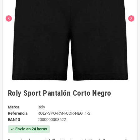
chevron_left
chevron_right
Roly Sport Pantalón Corto Negro
Marca
Roly
Referencia
ROLY-SPO-PAN-COR-NEG_1-2_
EAN13
2000000008622
Envío en 24 horas
check