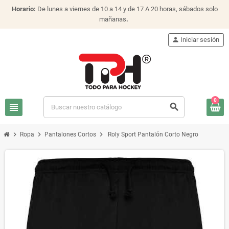
Horario:
De lunes a viernes de 10 a 14 y de 17 A 20 horas, sábados solo
mañanas
.
person
Iniciar sesión
0
view_headline
search
chevron_right
chevron_right
chevron_right
Ropa
Pantalones Cortos
Roly Sport Pantalón Corto Negro