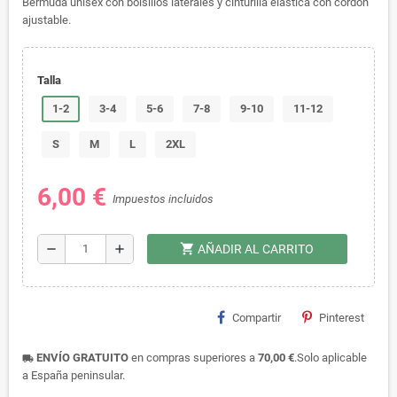
Bermuda unisex con bolsillos laterales y cinturilla elástica con cordón
ajustable.
Talla
1-2
3-4
5-6
7-8
9-10
11-12
S
M
L
2XL
6,00 €
Impuestos incluidos
shopping_cart
remove
add
AÑADIR AL CARRITO
Compartir
Pinterest
ENVÍO GRATUITO
en compras superiores a
70,00 €
.Solo aplicable
local_shipping
a España peninsular.