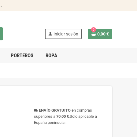
s
.
0
person
Iniciar sesión
0,00 €
PORTEROS
ROPA
ENVÍO GRATUITO
en compras
local_shipping
superiores a
70,00 €
.Solo aplicable a
España peninsular.