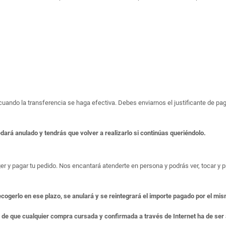
o cuando la transferencia se haga efectiva. Debes enviarnos el justificante de 
edará anulado y tendrás que volver a realizarlo si continúas queriéndolo.
er y pagar tu pedido. Nos encantará atenderte en persona y podrás ver, tocar y pr
ecogerlo en ese plazo, se anulará y se reintegrará el importe pagado por el mi
e de que cualquier compra cursada y confirmada a través de Internet ha de se