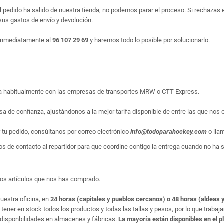
el pedido ha salido de nuestra tienda, no podemos parar el proceso. Si rechaza
us gastos de envío y devolución.
 inmediatamente al
96 107 29 69
y haremos todo lo posible por solucionarlo.
liza habitualmente con las empresas de transportes MRW o CTT Express.
sa de confianza, ajustándonos a la mejor tarifa disponible de entre las que nos 
r tu pedido, consúltanos por correo electrónico
info@todoparahockey.com
o lla
s de contacto al repartidor para que coordine contigo la entrega cuando no ha sid
los artículos que nos has comprado.
uestra oficina, en
24 horas (capitales y pueblos cercanos) o 48 horas (aldeas y
ner en stock todos los productos y todas las tallas y pesos, por lo que trabaj
disponbilidades en almacenes y fábricas.
La mayoría están disponibles en el p