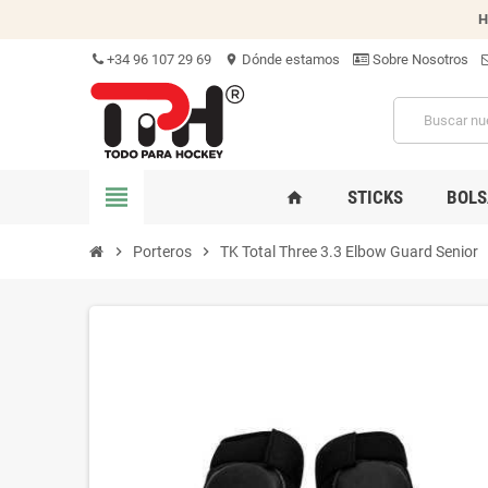
H
+34 96 107 29 69
Dónde estamos
Sobre Nosotros
location_on
view_headline
STICKS
BOLS
home
chevron_right
Porteros
chevron_right
TK Total Three 3.3 Elbow Guard Senior