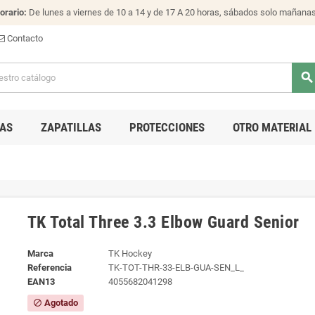
orario:
De lunes a viernes de 10 a 14 y de 17 A 20 horas, sábados solo mañana
Contacto
search
AS
ZAPATILLAS
PROTECCIONES
OTRO MATERIAL
TK Total Three 3.3 Elbow Guard Senior
Marca
TK Hockey
Referencia
TK-TOT-THR-33-ELB-GUA-SEN_L_
EAN13
4055682041298
Agotado
block