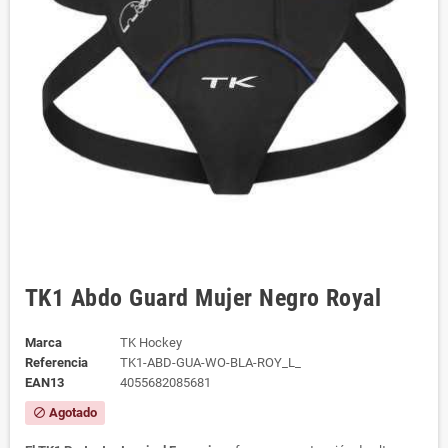
TK1 Abdo Guard Mujer Negro Royal
Marca
TK Hockey
Referencia
TK1-ABD-GUA-WO-BLA-ROY_L_
EAN13
4055682085681
Agotado
block