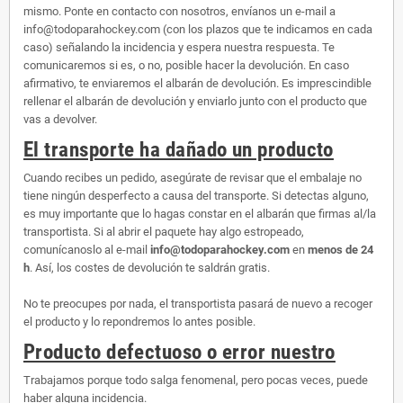
mismo. Ponte en contacto con nosotros, envíanos un e-mail a
info@todoparahockey.com (con los plazos que te indicamos en cada
caso) señalando la incidencia y espera nuestra respuesta. Te
comunicaremos si es, o no, posible hacer la devolución. En caso
afirmativo, te enviaremos el albarán de devolución. Es imprescindible
rellenar el albarán de devolución y enviarlo junto con el producto que
vas a devolver.
El transporte ha dañado un producto
Cuando recibes un pedido, asegúrate de revisar que el embalaje no
tiene ningún desperfecto a causa del transporte. Si detectas alguno,
es muy importante que lo hagas constar en el albarán que firmas al/la
transportista. Si al abrir el paquete hay algo estropeado,
comunícanoslo al e-mail
info@todoparahockey.com
en
menos de 24
h
. Así, los costes de devolución te saldrán gratis.
No te preocupes por nada, el transportista pasará de nuevo a recoger
el producto y lo repondremos lo antes posible.
Producto defectuoso o error nuestro
Trabajamos porque todo salga fenomenal, pero pocas veces, puede
haber alguna incidencia.