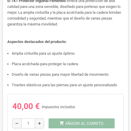
El TK1 Protector Inguinal Femenino
ofrece una protección de alta
calidad para una zona sensible, diseñado para porteras que exigen lo
mejor. La amplia cinturilla y la placa acolchada para la cadera brindan
comodidad y seguridad, mientras que el diseño de varias piezas
garantiza la máxima movilidad.
Aspectos destacados del producto:
Amplia cinturilla para un ajuste óptimo
Placa acolchada para proteger la cadera
Diseño de varias piezas para mayor libertad de movimiento
Tirantes elásticos para las piernas para un ajuste personalizado
40,00 €
Impuestos incluidos
shopping_cart
remove
add
AÑADIR AL CARRITO