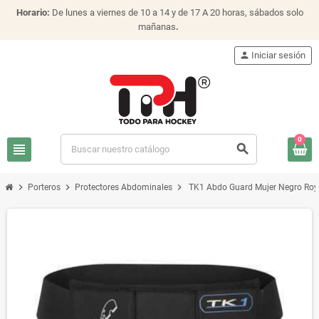
Horario:
De lunes a viernes de 10 a 14 y de 17 A 20 horas, sábados solo
mañanas
.
person
Iniciar sesión
0
view_headline
search
chevron_right
chevron_right
chevron_right
Porteros
Protectores Abdominales
TK1 Abdo Guard Mujer Negro Roy