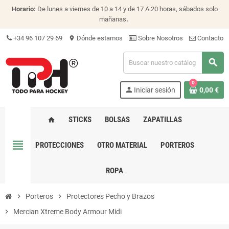
Horario:
De lunes a viernes de 10 a 14 y de 17 A 20 horas, sábados solo
mañanas
.
+34 96 107 29 69
Dónde estamos
Sobre Nosotros
Contacto
location_on
search
0
person
Iniciar sesión
0,00 €
STICKS
BOLSAS
ZAPATILLAS
home
view_headline
PROTECCIONES
OTRO MATERIAL
PORTEROS
ROPA
chevron_right
Porteros
chevron_right
Protectores Pecho y Brazos
chevron_right
Mercian Xtreme Body Armour Midi