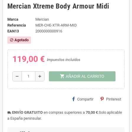
Mercian Xtreme Body Armour Midi
Marca
Mercian
Referencia
MER-CHE-XTR-ARM-MID
EAN13
2000000000916
Agotado
block
119,00 €
Impuestos incluidos
shopping_cart
remove
add
AÑADIR AL CARRITO
Compartir
Pinterest
ENVÍO GRATUITO
en compras superiores a
70,00 €
.Solo aplicable
local_shipping
a España peninsular.