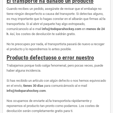
El transporte ha dañado un producto
Cuando recibes un pedido, asegúrate de revisar que el embalaje no
tiene ningún desperfecto a causa del transporte. Si detectas alguno,
es muy importante que lo hagas constar en el albarán que firmas al/la
transportista. Si al abrir el paquete hay algo estropeado,
comunícanoslo al e-mail
info@todoparahockey.com
en
menos de 24
h
. Así, los costes de devolución te saldrán gratis.
No te preocupes por nada, el transportista pasará de nuevo a recoger
el producto y lo repondremos lo antes posible.
Producto defectuoso o error nuestro
Trabajamos porque todo salga fenomenal, pero pocas veces, puede
haber alguna incidencia.
Si has recibido un artículo con algún defecto o nos hemos equivocado
en el envío,
tienes 30 días
para comunicárnoslo al e-mail
info@todoparahockey.com
.
Nos ocupamos de enviarte al/la transportista rápidamente y
reponemos el producto tan pronto como podamos. Los costes de
devolución serán completamente gratis para ti.