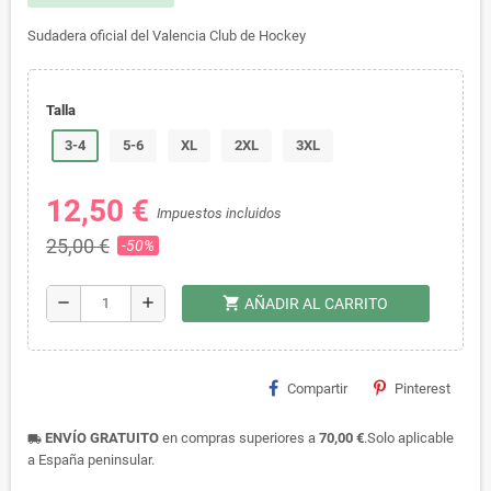
Sudadera oficial del Valencia Club de Hockey
Talla
3-4
5-6
XL
2XL
3XL
12,50 €
Impuestos incluidos
25,00 €
-50%
shopping_cart
remove
add
AÑADIR AL CARRITO
Compartir
Pinterest
ENVÍO GRATUITO
en compras superiores a
70,00 €
.Solo aplicable
local_shipping
a España peninsular.