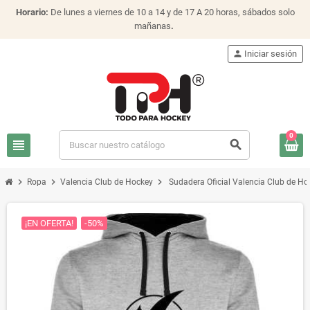
Horario:
De lunes a viernes de 10 a 14 y de 17 A 20 horas, sábados solo
mañanas
.
person
Iniciar sesión
0
view_headline
search
chevron_right
chevron_right
chevron_right
Ropa
Valencia Club de Hockey
Sudadera Oficial Valencia Club de Ho
¡EN OFERTA!
-50%