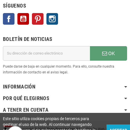
SÍGUENOS
Facebook
YouTube
Pinterest
Instagram
BOLETÍN DE NOTICIAS
OK
Puede darse de baja en cualquier momento. Para ello, consulte nuestra
información de contacto en el aviso legal.
INFORMACIÓN
POR QUÉ ELEGIRNOS
A TENER EN CUENTA
Este sitio utliza cookies propias de terceros para
gestinar el uso de la web. Al continuar navegando
Copyright © 2025
Todo Para Hockey, S.L.
| Diseño Web
Infoactiu