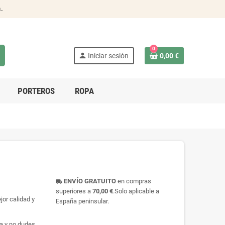
s
.
0
person
Iniciar sesión
0,00 €
PORTEROS
ROPA
ENVÍO GRATUITO
en compras
local_shipping
superiores a
70,00 €
.Solo aplicable a
jor calidad y
España peninsular.
na y no dudes