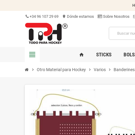
H
+34 96 107 29 69
Dónde estamos
Sobre Nosotros
location_on
view_headline
STICKS
BOLS
home
chevron_right
Otro Material para Hockey
chevron_right
Varios
chevron_right
Banderines