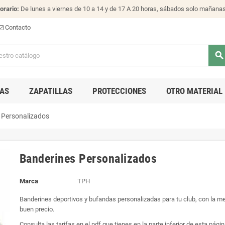
orario:
De lunes a viernes de 10 a 14 y de 17 A 20 horas, sábados solo mañana
Contacto
search
AS
ZAPATILLAS
PROTECCIONES
OTRO MATERIAL
 Personalizados
Banderines Personalizados
Marca
TPH
Banderines deportivos y bufandas personalizadas para tu club, con la me
buen precio.
Consulta las tarifas en el pdf que tienes en la parte inferior de esta pági