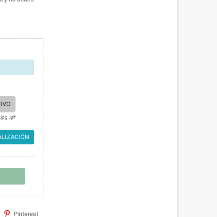
IVO
jpg .gif
LIZACIÓN
Pinterest