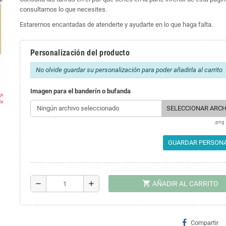
consultarnos lo que necesites.
Estaremos encantadas de atenderte y ayudarte en lo que haga falta.
Personalización del producto
No olvide guardar su personalización para poder añadirla al carrito
Imagen para el banderín o bufanda
t_map
Ningún archivo seleccionado
SELECCIONAR ARCH
.png .
GUARDAR PERSONA
shopping_cart
remove
add
AÑADIR AL CARRITO
Compartir