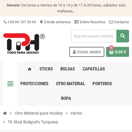
Horario:
De lunes a viernes de 10 a 14 y de 17 A 20 horas, sábados solo
mañanas
.
+34 96 107 29 69
Dónde estamos
Sobre Nosotros
Contacto
location_on
search
0
person
Iniciar sesión
0,00 €
STICKS
BOLSAS
ZAPATILLAS
home
view_headline
PROTECCIONES
OTRO MATERIAL
PORTEROS
ROPA
chevron_right
Otro Material para Hockey
chevron_right
Varios
chevron_right
TK Stick Boligrafo Turquesa