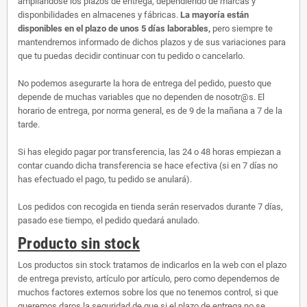
ampliandose los plazos de entrega, dependiendo de marcas y
disponbilidades en almacenes y fábricas.
La mayoría están
disponibles en el plazo de unos 5 días laborables,
pero siempre te
mantendremos informado de dichos plazos y de sus variaciones para
que tu puedas decidir continuar con tu pedido o cancelarlo.
No podemos asegurarte la hora de entrega del pedido, puesto que
depende de muchas variables que no dependen de nosotr@s. El
horario de entrega, por norma general, es de 9 de la mañana a 7 de la
tarde.
Si has elegido pagar por transferencia, las 24 o 48 horas empiezan a
contar cuando dicha transferencia se hace efectiva (si en 7 días no
has efectuado el pago, tu pedido se anulará).
Los pedidos con recogida en tienda serán reservados durante 7 días,
pasado ese tiempo, el pedido quedará anulado.
Producto sin stock
Los productos sin stock tratamos de indicarlos en la web con el plazo
de entrega previsto, artículo por artículo, pero como dependemos de
muchos factores externos sobre los que no tenemos control, si que
queremos daros la seguridad de que si el plazo de entrega no se