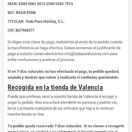
IBAN:
ES89 0081 5515 2500 0262 7974
BIC: BSAB ESBB
TITULAR: Todo Para Hockey, S.L.
CIF: B67908277
Si eliges esta clase de pago, realizamos el envío de tu pedido cuando
la transferencia se haga efectiva. Debes enviarnos el justificante de
pago a nuestro correo electrónico info@todoparahockey.com para
evitar confusiones y acelerar el proceso.
Si en 7 días naturales no has efectuado el pago, tu pedido quedará
anulado y tendrás que volver a realizarlo si continúas queriéndolo.
Recogida en la tienda de Valencia
Puede que prefieras venir a nuestra tienda de Valencia a recoger y
pagar tu pedido. Nos encantará atenderte en persona y podrás ver,
tocar y probarte cualquiera de los artículos que hay a la venta en
nuestra tienda on-line.
Tu pedido queda reservado 7 días naturales. Si no vienes a recogerlo
en ese plazo, se anulará y se reintegrará el importe pagado por el