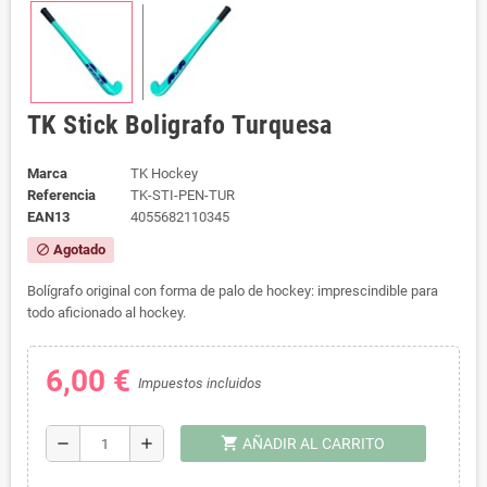
TK Stick Boligrafo Turquesa
Marca
TK Hockey
Referencia
TK-STI-PEN-TUR
EAN13
4055682110345
Agotado
block
Bolígrafo original con forma de palo de hockey: imprescindible para
todo aficionado al hockey.
6,00 €
Impuestos incluidos
shopping_cart
remove
add
AÑADIR AL CARRITO