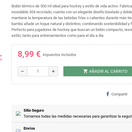
Bidón térmico de 500 ml ideal para hockey y estilo de vida activo. Fabric
inoxidable 304 reciclado, cuenta con un elegante diseño biselado y dobl
mantiene la temperatura de las bebidas frías o calientes durante más ti
bambú añade un toque natural y distintivo, combinando sostenibilidad y 
Perfecto para jugadores de hockey que buscan un bidón compacto, resis
estilo, tanto para entrenamientos como para el día a día.
8,99 €
Impuestos incluidos
t_map
shopping_cart
remove
add
AÑADIR AL CARRITO
Compartir
Sitio Seguro
Tomamos todas las medidas necesarias para garantizar la segur
Envíos