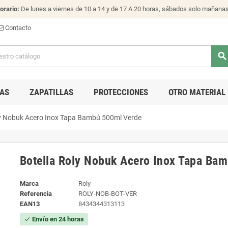
orario:
De lunes a viernes de 10 a 14 y de 17 A 20 horas, sábados solo mañana
Contacto
search
AS
ZAPATILLAS
PROTECCIONES
OTRO MATERIAL
ly Nobuk Acero Inox Tapa Bambú 500ml Verde
Botella Roly Nobuk Acero Inox Tapa Ba
Marca
Roly
Referencia
ROLY-NOB-BOT-VER
EAN13
8434344313113
Envío en 24 horas
check