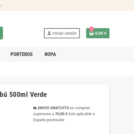
s
.
0
person
Iniciar sesión
0,00 €
PORTEROS
ROPA
mbú 500ml Verde
ENVÍO GRATUITO
en compras
local_shipping
superiores a
70,00 €
.Solo aplicable a
España peninsular.