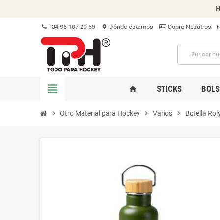
H
+34 96 107 29 69
Dónde estamos
Sobre Nosotros
location_on
view_headline
STICKS
BOLS
home
chevron_right
Otro Material para Hockey
chevron_right
Varios
chevron_right
Botella Ro