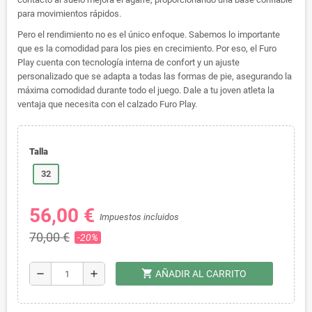
para movimientos rápidos.
Pero el rendimiento no es el único enfoque. Sabemos lo importante
que es la comodidad para los pies en crecimiento. Por eso, el Furo
Play cuenta con tecnología interna de confort y un ajuste
personalizado que se adapta a todas las formas de pie, asegurando la
máxima comodidad durante todo el juego. Dale a tu joven atleta la
ventaja que necesita con el calzado Furo Play.
Talla
32
56,00 €
Impuestos incluidos
70,00 €
-20%
shopping_cart
remove
add
AÑADIR AL CARRITO