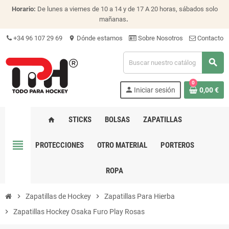
Horario:
De lunes a viernes de 10 a 14 y de 17 A 20 horas, sábados solo
mañanas
.
+34 96 107 29 69
Dónde estamos
Sobre Nosotros
Contacto
location_on
search
0
person
Iniciar sesión
0,00 €
STICKS
BOLSAS
ZAPATILLAS
home
view_headline
PROTECCIONES
OTRO MATERIAL
PORTEROS
ROPA
chevron_right
Zapatillas de Hockey
chevron_right
Zapatillas Para Hierba
chevron_right
Zapatillas Hockey Osaka Furo Play Rosas