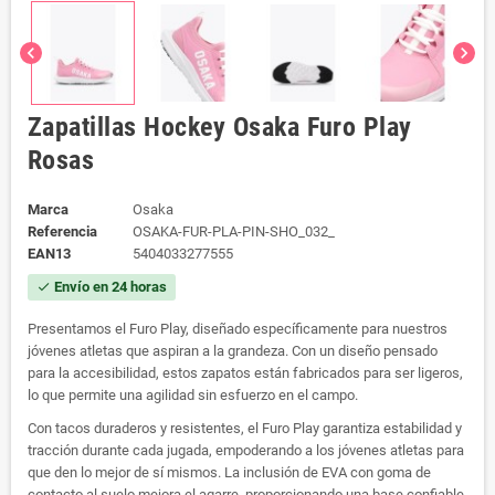
chevron_left
chevron_right
Zapatillas Hockey Osaka Furo Play
Rosas
Marca
Osaka
Referencia
OSAKA-FUR-PLA-PIN-SHO_032_
EAN13
5404033277555
Envío en 24 horas
check
Presentamos el Furo Play, diseñado específicamente para nuestros
jóvenes atletas que aspiran a la grandeza. Con un diseño pensado
para la accesibilidad, estos zapatos están fabricados para ser ligeros,
lo que permite una agilidad sin esfuerzo en el campo.
Con tacos duraderos y resistentes, el Furo Play garantiza estabilidad y
tracción durante cada jugada, empoderando a los jóvenes atletas para
que den lo mejor de sí mismos. La inclusión de EVA con goma de
contacto al suelo mejora el agarre, proporcionando una base confiable