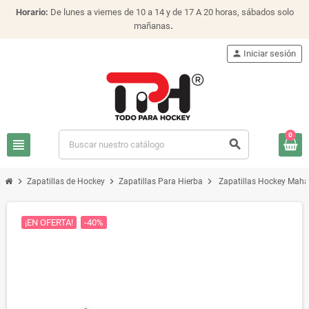
Horario:
De lunes a viernes de 10 a 14 y de 17 A 20 horas, sábados solo
mañanas
.
person
Iniciar sesión
0
view_headline
search
chevron_right
chevron_right
chevron_right
Zapatillas de Hockey
Zapatillas Para Hierba
Zapatillas Hockey Mah
¡EN OFERTA!
-40%