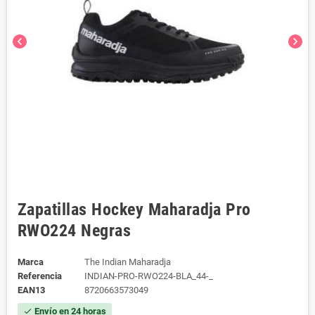
chevron_left
chevron_right
Zapatillas Hockey Maharadja Pro
RWO224 Negras
Marca
The Indian Maharadja
Referencia
INDIAN-PRO-RWO224-BLA_44-_
EAN13
8720663573049
Envío en 24 horas
check