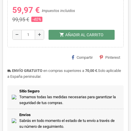
59,97 €
Impuestos incluidos
99,95 €
-40%
shopping_cart
remove
add
AÑADIR AL CARRITO
Compartir
Pinterest
ENVÍO GRATUITO
en compras superiores a
70,00 €
.Solo aplicable
local_shipping
a España peninsular.
Sitio Seguro
Tomamos todas las medidas necesarias para garantizar la
seguridad de tus compras.
Envíos
Sabrás en todo momento el estado de tu envío a través de
su número de seguimiento.