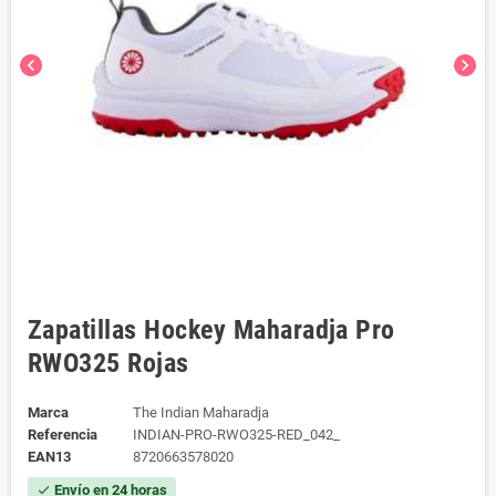
chevron_left
chevron_right
Zapatillas Hockey Maharadja Pro
RWO325 Rojas
Marca
The Indian Maharadja
Referencia
INDIAN-PRO-RWO325-RED_042_
EAN13
8720663578020
Envío en 24 horas
check