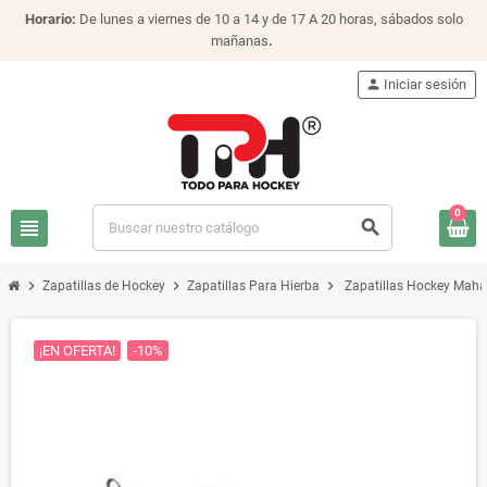
Horario:
De lunes a viernes de 10 a 14 y de 17 A 20 horas, sábados solo
mañanas
.
person
Iniciar sesión
0
view_headline
search
chevron_right
chevron_right
chevron_right
Zapatillas de Hockey
Zapatillas Para Hierba
Zapatillas Hockey Mah
¡EN OFERTA!
-10%