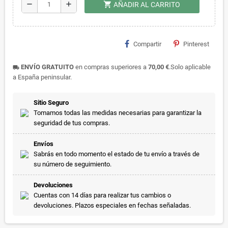
shopping_cart
remove
add
AÑADIR AL CARRITO
Compartir
Pinterest
ENVÍO GRATUITO
en compras superiores a
70,00 €
.Solo aplicable
local_shipping
a España peninsular.
Sitio Seguro
Tomamos todas las medidas necesarias para garantizar la
seguridad de tus compras.
Envíos
Sabrás en todo momento el estado de tu envío a través de
su número de seguimiento.
Devoluciones
Cuentas con 14 días para realizar tus cambios o
devoluciones. Plazos especiales en fechas señaladas.