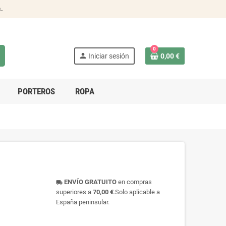
s
.
0
person
Iniciar sesión
0,00 €
PORTEROS
ROPA
ENVÍO GRATUITO
en compras
local_shipping
superiores a
70,00 €
.Solo aplicable a
España peninsular.