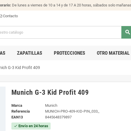
orario:
De lunes a viernes de 10 a 14 y de 17 A 20 horas, sábados solo mañana
Contacto
search
AS
ZAPATILLAS
PROTECCIONES
OTRO MATERIAL
ich G-3 Kid Profit 409
Munich G-3 Kid Profit 409
Marca
Munich
Referencia
MUNICH-PRO-409-KID-PIN_033_
EAN13
8445648379897
Envío en 24 horas
check