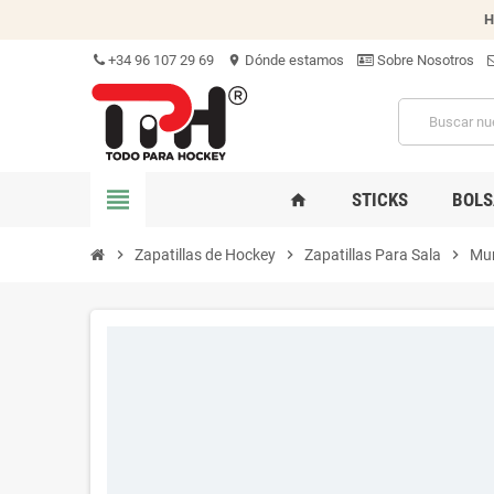
H
+34 96 107 29 69
Dónde estamos
Sobre Nosotros
location_on
view_headline
STICKS
BOLS
home
chevron_right
Zapatillas de Hockey
chevron_right
Zapatillas Para Sala
chevron_right
Mun