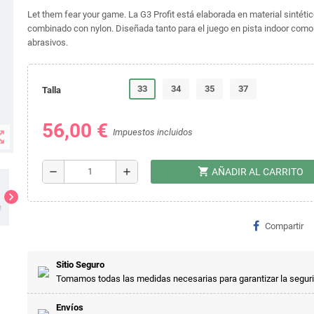
Let them fear your game. La G3 Profit está elaborada en material sintéti
combinado con nylon. Diseñada tanto para el juego en pista indoor como
abrasivos.
33
34
35
37
Talla
56,00 €
Impuestos incluidos
t_map
shopping_cart
remove
add
AÑADIR AL CARRITO
chevron_right
Compartir
Sitio Seguro
Tomamos todas las medidas necesarias para garantizar la segur
Envíos