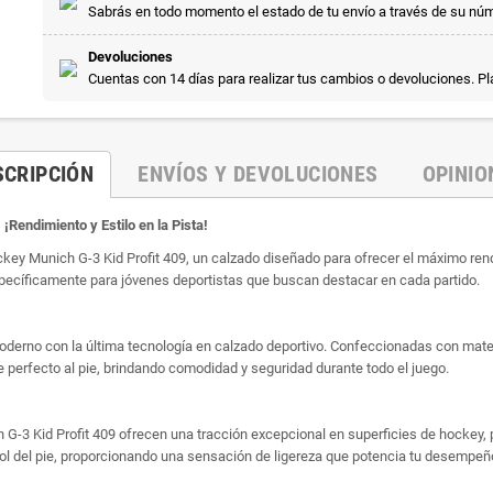
Sabrás en todo momento el estado de tu envío a través de su nú
Devoluciones
Cuentas con 14 días para realizar tus cambios o devoluciones. P
SCRIPCIÓN
ENVÍOS Y DEVOLUCIONES
OPINIO
¡Rendimiento y Estilo en la Pista!
ey Munich G-3 Kid Profit 409, un calzado diseñado para ofrecer el máximo rendi
pecíficamente para jóvenes deportistas que buscan destacar en cada partido.
oderno con la última tecnología en calzado deportivo. Confeccionadas con materi
perfecto al pie, brindando comodidad y seguridad durante todo el juego.
G-3 Kid Profit 409 ofrecen una tracción excepcional en superficies de hockey, 
ntrol del pie, proporcionando una sensación de ligereza que potencia tu desempeño