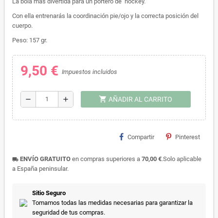
La bola más divertida para un portero de hockey.
Con ella entrenarás la coordinación pie/ojo y la correcta posición del
cuerpo.
Peso: 157 gr.
9,50 €
Impuestos incluidos
shopping_cart
remove
add
AÑADIR AL CARRITO
Compartir
Pinterest
ENVÍO GRATUITO
en compras superiores a
70,00 €
.Solo aplicable
local_shipping
a España peninsular.
Sitio Seguro
Tomamos todas las medidas necesarias para garantizar la
seguridad de tus compras.