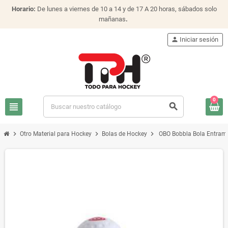
Horario:
De lunes a viernes de 10 a 14 y de 17 A 20 horas, sábados solo
mañanas
.
person
Iniciar sesión
0
view_headline
search
chevron_right
chevron_right
chevron_right
Otro Material para Hockey
Bolas de Hockey
OBO Bobbla Bola Entrami