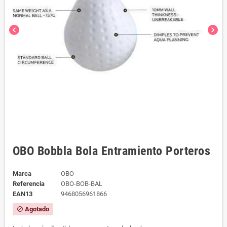
chevron_left
chevron_right
OBO Bobbla Bola Entramiento Porteros
Marca
OBO
Referencia
OBO-BOB-BAL
EAN13
9468056961866
Agotado
block