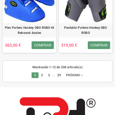
Pies Portero Hockey OBO ROBO Hi
Pantalón Portero Hockey OBO
Rebound Azules
ROBO
363,00 €
319,00 €
COMPRAR
COMPRAR
Mostrando 1-12 de 338 artículo(s)
…
1
2
3
29
navigate_next
PRÓXIMO