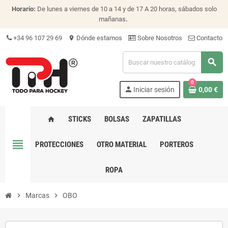
Horario:
De lunes a viernes de 10 a 14 y de 17 A 20 horas, sábados solo
mañanas
.
+34 96 107 29 69
Dónde estamos
Sobre Nosotros
Contacto
location_on
search
0
person
Iniciar sesión
0,00 €
STICKS
BOLSAS
ZAPATILLAS
home
view_headline
PROTECCIONES
OTRO MATERIAL
PORTEROS
ROPA
chevron_right
Marcas
chevron_right
OBO