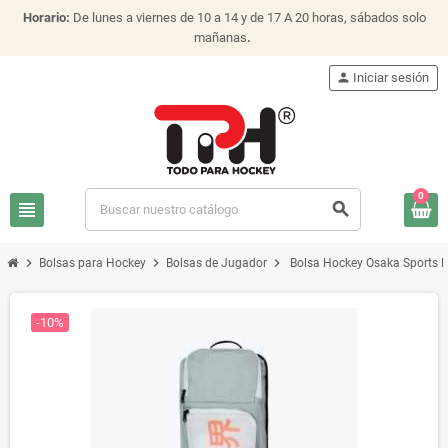
Horario:
De lunes a viernes de 10 a 14 y de 17 A 20 horas, sábados solo
mañanas
.
person
Iniciar sesión
0
view_headline
search
chevron_right
chevron_right
chevron_right
Bolsas para Hockey
Bolsas de Jugador
Bolsa Hockey Osaka Sports L
-10%