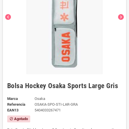
chevron_left
chevron_right
Bolsa Hockey Osaka Sports Large Gris
Marca
Osaka
Referencia
OSAKA-SPO-STI-LAR-GRA
EAN13
5404033267471
Agotado
block