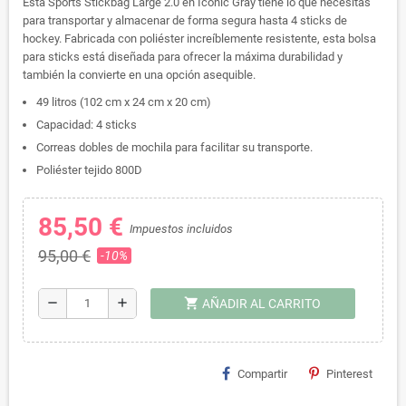
Esta Sports Stickbag Large 2.0 en Iconic Gray tiene lo que necesitas
para transportar y almacenar de forma segura hasta 4 sticks de
hockey. Fabricada con poliéster increíblemente resistente, esta bolsa
para sticks está diseñada para ofrecer la máxima durabilidad y
también la convierte en una opción asequible.
49 litros (102 cm x 24 cm x 20 cm)
Capacidad: 4 sticks
Correas dobles de mochila para facilitar su transporte.
Poliéster tejido 800D
85,50 €
Impuestos incluidos
95,00 €
-10%
shopping_cart
remove
add
AÑADIR AL CARRITO
Compartir
Pinterest