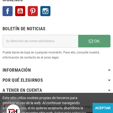
Facebook
YouTube
Pinterest
Instagram
BOLETÍN DE NOTICIAS
OK
Puede darse de baja en cualquier momento. Para ello, consulte nuestra
información de contacto en el aviso legal.
INFORMACIÓN
POR QUÉ ELEGIRNOS
A TENER EN CUENTA
Este sitio utliza cookies propias de terceros para
gestinar el uso de la web. Al continuar navegando
Copyright © 2025
Todo Para Hockey, S.L.
| Diseño Web
Infoactiu
aceptas su uso, si no quieres aceptarlo abandona la
ACEPTAR