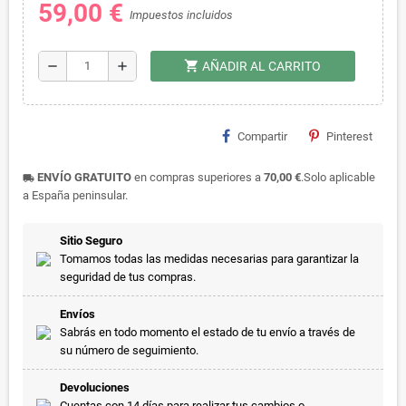
59,00 €
Impuestos incluidos
shopping_cart
remove
add
AÑADIR AL CARRITO
Compartir
Pinterest
ENVÍO GRATUITO
en compras superiores a
70,00 €
.Solo aplicable
local_shipping
a España peninsular.
Sitio Seguro
Tomamos todas las medidas necesarias para garantizar la
seguridad de tus compras.
Envíos
Sabrás en todo momento el estado de tu envío a través de
su número de seguimiento.
Devoluciones
Cuentas con 14 días para realizar tus cambios o