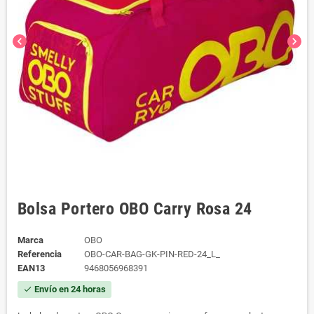
chevron_left
chevron_right
Bolsa Portero OBO Carry Rosa 24
Marca
OBO
Referencia
OBO-CAR-BAG-GK-PIN-RED-24_L_
EAN13
9468056968391
Envío en 24 horas
check