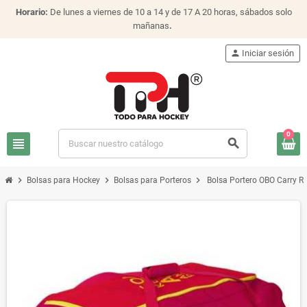
Horario:
De lunes a viernes de 10 a 14 y de 17 A 20 horas, sábados solo
mañanas
.
person
Iniciar sesión
0
view_headline
search
chevron_right
chevron_right
chevron_right
Bolsas para Hockey
Bolsas para Porteros
Bolsa Portero OBO Carry R