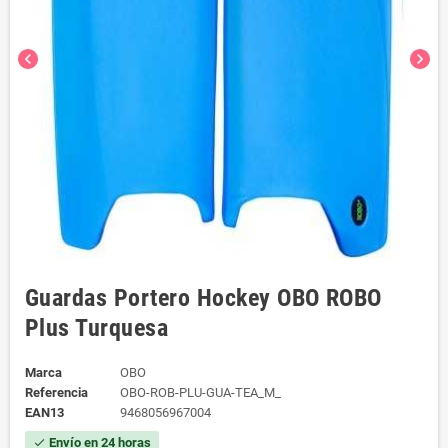
chevron_left
chevron_right
Guardas Portero Hockey OBO ROBO
Plus Turquesa
Marca
OBO
Referencia
OBO-ROB-PLU-GUA-TEA_M_
EAN13
9468056967004
Envío en 24 horas
check