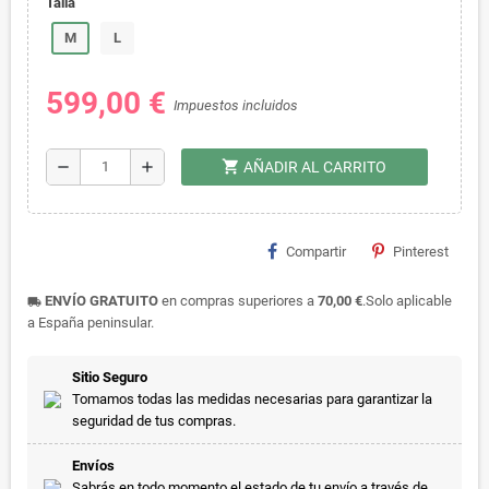
Talla
M
L
599,00 €
Impuestos incluidos
shopping_cart
remove
add
AÑADIR AL CARRITO
Compartir
Pinterest
ENVÍO GRATUITO
en compras superiores a
70,00 €
.Solo aplicable
local_shipping
a España peninsular.
Sitio Seguro
Tomamos todas las medidas necesarias para garantizar la
seguridad de tus compras.
Envíos
Sabrás en todo momento el estado de tu envío a través de