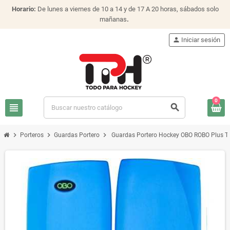
Horario:
De lunes a viernes de 10 a 14 y de 17 A 20 horas, sábados solo
mañanas
.
person
Iniciar sesión
0
view_headline
search
chevron_right
chevron_right
chevron_right
Porteros
Guardas Portero
Guardas Portero Hockey OBO ROBO Plus T