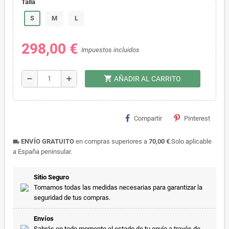
Talla
S
M
L
298,00 €
Impuestos incluidos
shopping_cart
remove
add
AÑADIR AL CARRITO
Compartir
Pinterest
ENVÍO GRATUITO
en compras superiores a
70,00 €
.Solo aplicable
local_shipping
a España peninsular.
Sitio Seguro
Tomamos todas las medidas necesarias para garantizar la
seguridad de tus compras.
Envíos
Sabrás en todo momento el estado de tu envío a través de