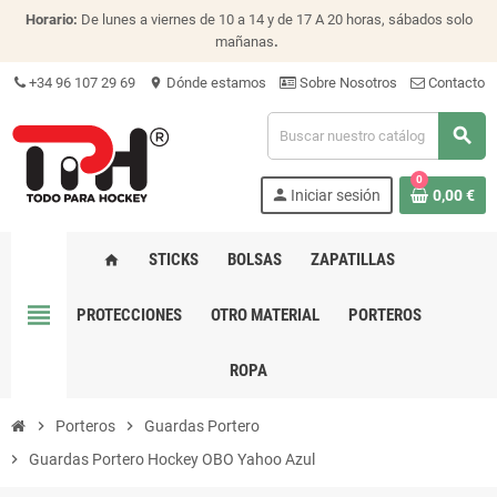
Horario:
De lunes a viernes de 10 a 14 y de 17 A 20 horas, sábados solo
mañanas
.
+34 96 107 29 69
Dónde estamos
Sobre Nosotros
Contacto
location_on
search
0
person
Iniciar sesión
0,00 €
STICKS
BOLSAS
ZAPATILLAS
home
view_headline
PROTECCIONES
OTRO MATERIAL
PORTEROS
ROPA
chevron_right
Porteros
chevron_right
Guardas Portero
chevron_right
Guardas Portero Hockey OBO Yahoo Azul