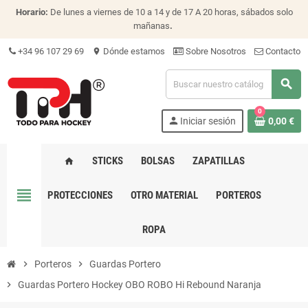
Horario:
De lunes a viernes de 10 a 14 y de 17 A 20 horas, sábados solo
mañanas
.
+34 96 107 29 69
Dónde estamos
Sobre Nosotros
Contacto
location_on
search
0
person
Iniciar sesión
0,00 €
STICKS
BOLSAS
ZAPATILLAS
home
view_headline
PROTECCIONES
OTRO MATERIAL
PORTEROS
ROPA
chevron_right
Porteros
chevron_right
Guardas Portero
chevron_right
Guardas Portero Hockey OBO ROBO Hi Rebound Naranja