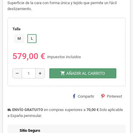
Superficie de la cara con forma única y tejido que permite un fácil
deslizamiento.
Talla
M
L
579,00 €
Impuestos incluidos
shopping_cart
remove
add
AÑADIR AL CARRITO
Compartir
Pinterest
ENVÍO GRATUITO
en compras superiores a
70,00 €
.Solo aplicable
local_shipping
a España peninsular.
Sitio Seguro