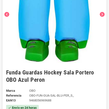
chevron_left
chevron_right
Funda Guardas Hockey Sala Portero
OBO Azul Peron
Marca
OBO
Referencia
OBO-FUN-GUA-SAL-BLU-PER_S_
EAN13
9468056969688
Envío en 24 horas
check