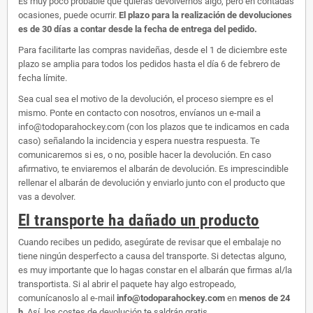
Es muy poco probable que quieras devolvernos algo, pero en contadas
ocasiones, puede ocurrir.
El plazo para la realización de devoluciones
es de 30 días a contar desde la fecha de entrega del pedido.
Para facilitarte las compras navideñas, desde el 1 de diciembre este
plazo se amplia para todos los pedidos hasta el día 6 de febrero de
fecha límite.
Sea cual sea el motivo de la devolución, el proceso siempre es el
mismo. Ponte en contacto con nosotros, envíanos un e-mail a
info@todoparahockey.com (con los plazos que te indicamos en cada
caso) señalando la incidencia y espera nuestra respuesta. Te
comunicaremos si es, o no, posible hacer la devolución. En caso
afirmativo, te enviaremos el albarán de devolución. Es imprescindible
rellenar el albarán de devolución y enviarlo junto con el producto que
vas a devolver.
El transporte ha dañado un producto
Cuando recibes un pedido, asegúrate de revisar que el embalaje no
tiene ningún desperfecto a causa del transporte. Si detectas alguno,
es muy importante que lo hagas constar en el albarán que firmas al/la
transportista. Si al abrir el paquete hay algo estropeado,
comunícanoslo al e-mail
info@todoparahockey.com
en
menos de 24
h
. Así, los costes de devolución te saldrán gratis.