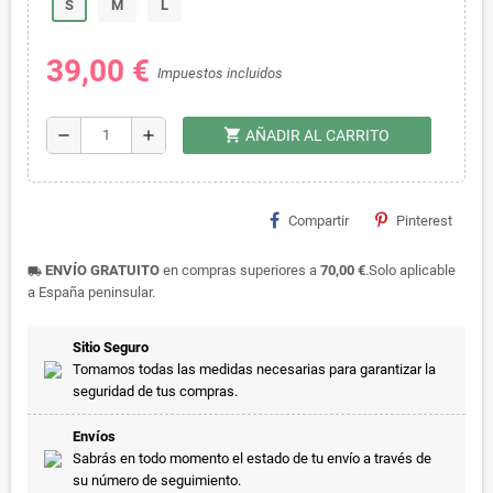
S
M
L
39,00 €
Impuestos incluidos
shopping_cart
remove
add
AÑADIR AL CARRITO
Compartir
Pinterest
ENVÍO GRATUITO
en compras superiores a
70,00 €
.Solo aplicable
local_shipping
a España peninsular.
Sitio Seguro
Tomamos todas las medidas necesarias para garantizar la
seguridad de tus compras.
Envíos
Sabrás en todo momento el estado de tu envío a través de
su número de seguimiento.