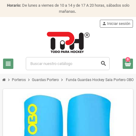
Horario:
De lunes a viernes de 10 a 14 y de 17 A 20 horas, sábados solo
mañanas
.
person
Iniciar sesión
0
view_headline
search
chevron_right
chevron_right
chevron_right
Porteros
Guardas Portero
Funda Guardas Hockey Sala Portero OBO 