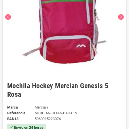
chevron_left
chevron_right
Mochila Hockey Mercian Genesis 5
Rosa
Marca
Mercian
Referencia
MERCIAN-GEN-5-BAC-PIN
EAN13
5060915223074
Envío en 24 horas
check