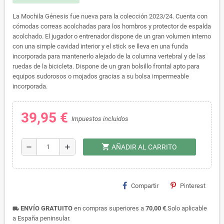
La Mochila Génesis fue nueva para la colección 2023/24. Cuenta con
cómodas correas acolchadas para los hombros y protector de espalda
acolchado. El jugador o entrenador dispone de un gran volumen interno
con una simple cavidad interior y el stick se lleva en una funda
incorporada para mantenerlo alejado de la columna vertebral y de las
ruedas de la bicicleta. Dispone de un gran bolsillo frontal apto para
equipos sudorosos o mojados gracias a su bolsa impermeable
incorporada.
39,95 €
Impuestos incluidos
shopping_cart
remove
add
AÑADIR AL CARRITO
Compartir
Pinterest
ENVÍO GRATUITO
en compras superiores a
70,00 €
.Solo aplicable
local_shipping
a España peninsular.