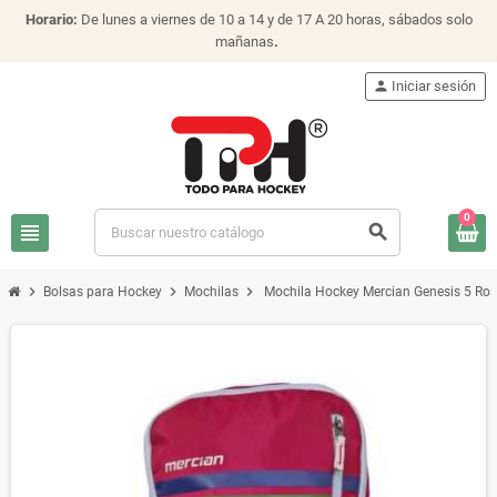
Horario:
De lunes a viernes de 10 a 14 y de 17 A 20 horas, sábados solo
mañanas
.
person
Iniciar sesión
0
view_headline
search
chevron_right
chevron_right
chevron_right
Bolsas para Hockey
Mochilas
Mochila Hockey Mercian Genesis 5 Ro