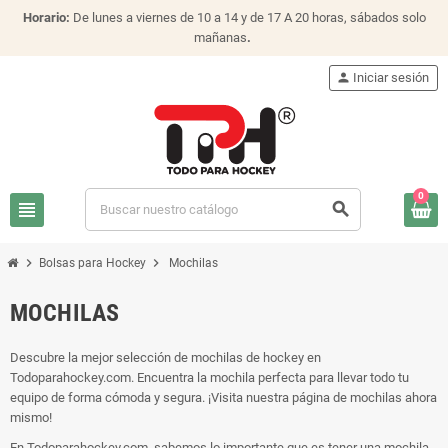
Horario:
De lunes a viernes de 10 a 14 y de 17 A 20 horas, sábados solo
mañanas
.
person
Iniciar sesión
0
view_headline
search
chevron_right
chevron_right
Bolsas para Hockey
Mochilas
MOCHILAS
Descubre la mejor selección de mochilas de hockey en
Todoparahockey.com. Encuentra la mochila perfecta para llevar todo tu
equipo de forma cómoda y segura. ¡Visita nuestra página de mochilas ahora
mismo!
En Todoparahockey.com, sabemos lo importante que es tener una mochila