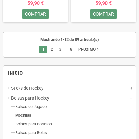
59,90 €
59,90 €
COMPRAR
COMPRAR
Mostrando 1-12 de 89 artículo(s)
…
1
2
3
8
navigate_next
PRÓXIMO
INICIO
Sticks de Hockey
Bolsas para Hockey
Bolsas de Jugador
Mochilas
Bolsas para Porteros
Bolsas para Bolas