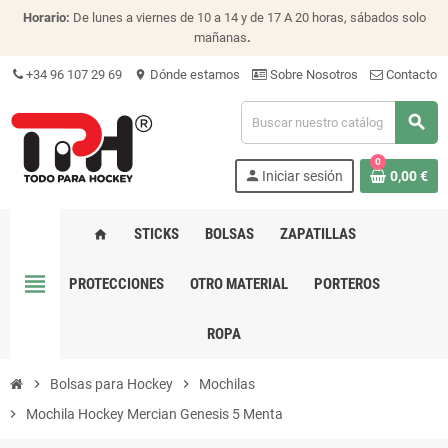
Horario:
De lunes a viernes de 10 a 14 y de 17 A 20 horas, sábados solo
mañanas
.
+34 96 107 29 69
Dónde estamos
Sobre Nosotros
Contacto
location_on
search
0
person
Iniciar sesión
0,00 €
STICKS
BOLSAS
ZAPATILLAS
home
view_headline
PROTECCIONES
OTRO MATERIAL
PORTEROS
ROPA
chevron_right
Bolsas para Hockey
chevron_right
Mochilas
chevron_right
Mochila Hockey Mercian Genesis 5 Menta