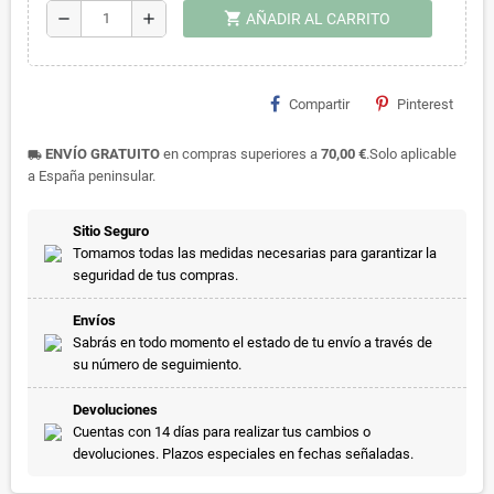
shopping_cart
remove
add
AÑADIR AL CARRITO
Compartir
Pinterest
ENVÍO GRATUITO
en compras superiores a
70,00 €
.Solo aplicable
local_shipping
a España peninsular.
Sitio Seguro
Tomamos todas las medidas necesarias para garantizar la
seguridad de tus compras.
Envíos
Sabrás en todo momento el estado de tu envío a través de
su número de seguimiento.
Devoluciones
Cuentas con 14 días para realizar tus cambios o
devoluciones. Plazos especiales en fechas señaladas.